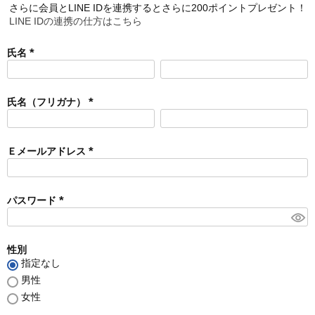
さらに会員とLINE IDを連携するとさらに200ポイントプレゼント！
LINE IDの連携の仕方はこちら
氏名
(
必
須
氏名（フリガナ）
)
(
必
須
Ｅメールアドレス
)
(
必
須
パスワード
)
(
必
須
性別
)
指定なし
男性
女性