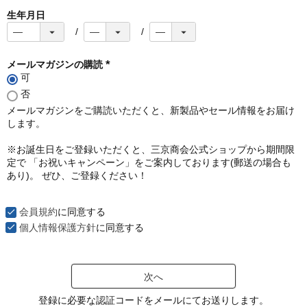
生年月日
メールマガジンの購読
可
(
必
否
須
メールマガジンをご購読いただくと、新製品やセール情報をお届け
)
します。
※お誕生日をご登録いただくと、三京商会公式ショップから期間限
定で 「お祝いキャンペーン」をご案内しております(郵送の場合も
あり)。 ぜひ、ご登録ください！
会員規約
に同意する
個人情報保護方針
に同意する
次へ
登録に必要な認証コードをメールにてお送りします。