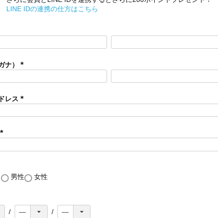
LINE IDの連携の仕方はこちら
ガナ）
(
必
須
ドレス
)
(
必
須
)
(
必
須
)
し
男性
女性