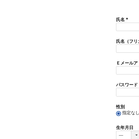
氏名
(
必
須
氏名（フリ
)
Ｅメールア
パスワード
性別
指定な
生年月日