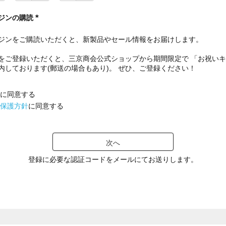
ジンの購読
(
必
ジンをご購読いただくと、新製品やセール情報をお届けします。
須
)
をご登録いただくと、三京商会公式ショップから期間限定で 「お祝い
内しております(郵送の場合もあり)。 ぜひ、ご登録ください！
に同意する
保護方針
に同意する
次へ
登録に必要な認証コードをメールにてお送りします。