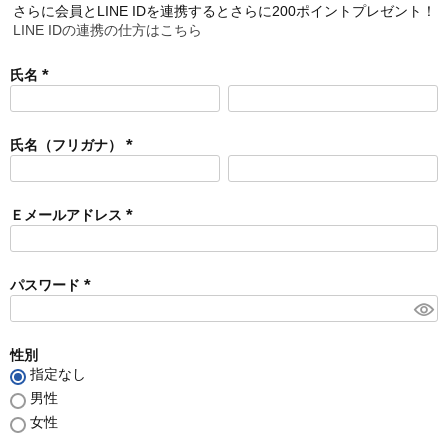
さらに会員とLINE IDを連携するとさらに200ポイントプレゼント！
LINE IDの連携の仕方はこちら
氏名
(
必
須
氏名（フリガナ）
)
(
必
須
Ｅメールアドレス
)
(
必
須
パスワード
)
(
必
須
性別
)
指定なし
男性
女性