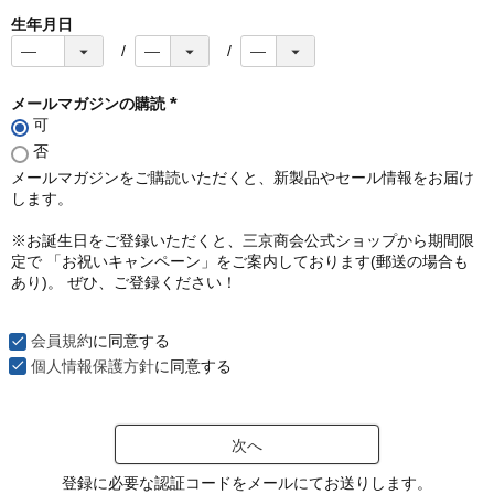
生年月日
メールマガジンの購読
可
(
必
否
須
メールマガジンをご購読いただくと、新製品やセール情報をお届け
)
します。
※お誕生日をご登録いただくと、三京商会公式ショップから期間限
定で 「お祝いキャンペーン」をご案内しております(郵送の場合も
あり)。 ぜひ、ご登録ください！
会員規約
に同意する
個人情報保護方針
に同意する
次へ
登録に必要な認証コードをメールにてお送りします。