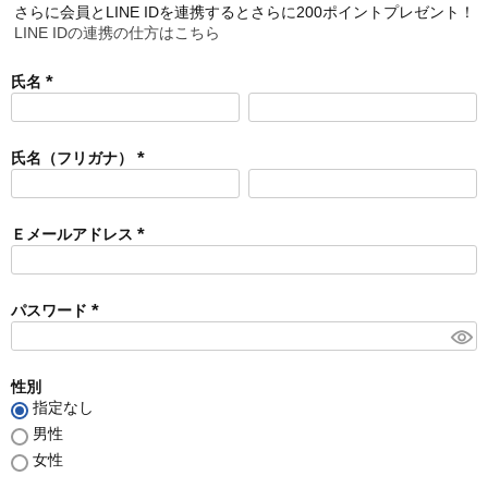
さらに会員とLINE IDを連携するとさらに200ポイントプレゼント！
LINE IDの連携の仕方はこちら
氏名
(
必
須
氏名（フリガナ）
)
(
必
須
Ｅメールアドレス
)
(
必
須
パスワード
)
(
必
須
性別
)
指定なし
男性
女性