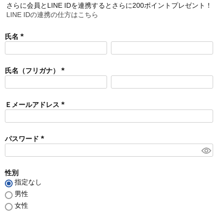
さらに会員とLINE IDを連携するとさらに200ポイントプレゼント！
LINE IDの連携の仕方はこちら
氏名
(
必
須
氏名（フリガナ）
)
(
必
須
Ｅメールアドレス
)
(
必
須
パスワード
)
(
必
須
性別
)
指定なし
男性
女性