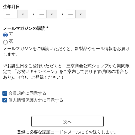
生年月日
メールマガジンの購読
可
(
必
否
須
メールマガジンをご購読いただくと、新製品やセール情報をお届け
)
します。
※お誕生日をご登録いただくと、三京商会公式ショップから期間限
定で 「お祝いキャンペーン」をご案内しております(郵送の場合も
あり)。 ぜひ、ご登録ください！
会員規約
に同意する
個人情報保護方針
に同意する
次へ
登録に必要な認証コードをメールにてお送りします。