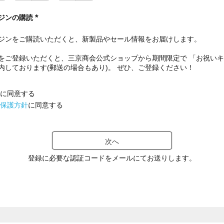
ジンの購読
(
必
ジンをご購読いただくと、新製品やセール情報をお届けします。
須
)
をご登録いただくと、三京商会公式ショップから期間限定で 「お祝い
内しております(郵送の場合もあり)。 ぜひ、ご登録ください！
に同意する
保護方針
に同意する
次へ
登録に必要な認証コードをメールにてお送りします。