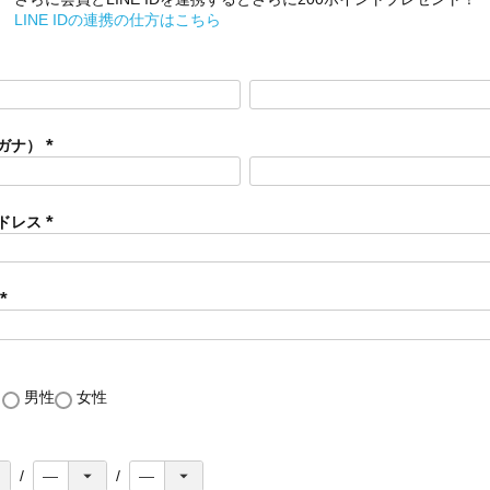
LINE IDの連携の仕方はこちら
ガナ）
(
必
須
ドレス
)
(
必
須
)
(
必
須
)
し
男性
女性