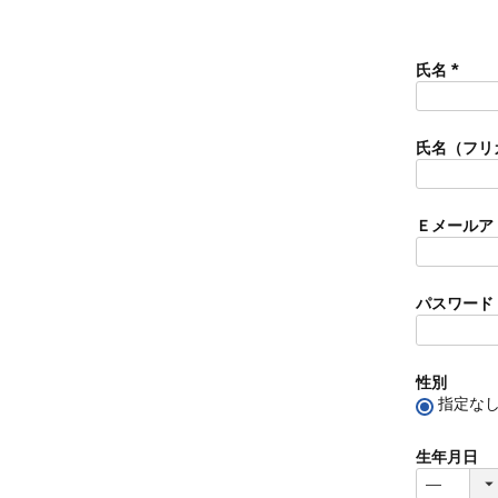
氏名
(
必
須
氏名（フリ
)
Ｅメールア
パスワード
性別
指定な
生年月日