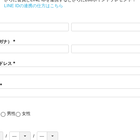
LINE IDの連携の仕方はこちら
ガナ）
(
必
須
ドレス
)
(
必
須
)
(
必
須
)
し
男性
女性