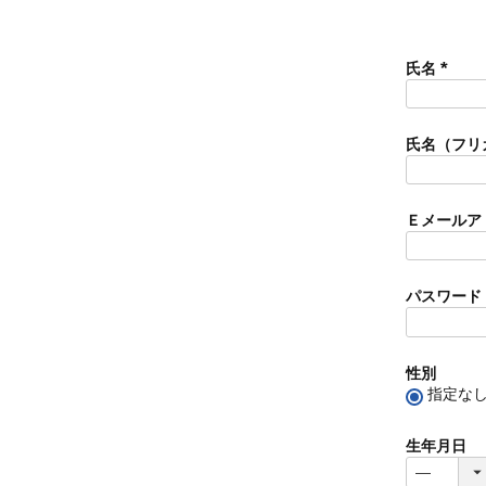
氏名
(
必
須
氏名（フリ
)
Ｅメールア
パスワード
性別
指定な
生年月日