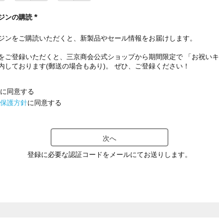
ジンの購読
(
必
ジンをご購読いただくと、新製品やセール情報をお届けします。
須
)
をご登録いただくと、三京商会公式ショップから期間限定で 「お祝い
内しております(郵送の場合もあり)。 ぜひ、ご登録ください！
に同意する
保護方針
に同意する
次へ
登録に必要な認証コードをメールにてお送りします。