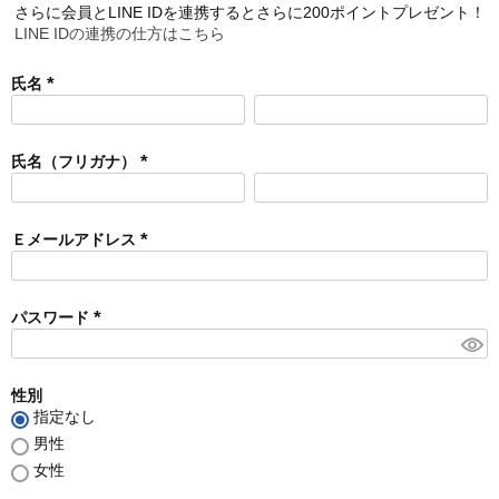
さらに会員とLINE IDを連携するとさらに200ポイントプレゼント！
LINE IDの連携の仕方はこちら
氏名
(
必
須
氏名（フリガナ）
)
(
必
須
Ｅメールアドレス
)
(
必
須
パスワード
)
(
必
須
性別
)
指定なし
男性
女性