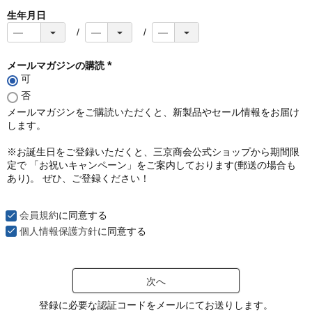
生年月日
メールマガジンの購読
可
(
必
否
須
メールマガジンをご購読いただくと、新製品やセール情報をお届け
)
します。
※お誕生日をご登録いただくと、三京商会公式ショップから期間限
定で 「お祝いキャンペーン」をご案内しております(郵送の場合も
あり)。 ぜひ、ご登録ください！
会員規約
に同意する
個人情報保護方針
に同意する
次へ
登録に必要な認証コードをメールにてお送りします。