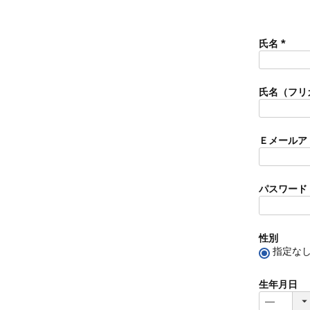
氏名
(
必
須
氏名（フリ
)
Ｅメールア
パスワード
性別
指定な
生年月日