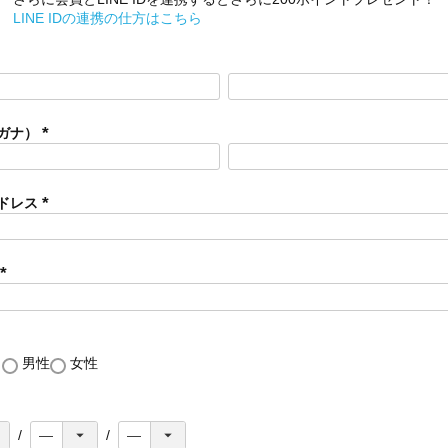
LINE IDの連携の仕方はこちら
ガナ）
(
必
須
ドレス
)
(
必
須
)
(
必
須
)
し
男性
女性