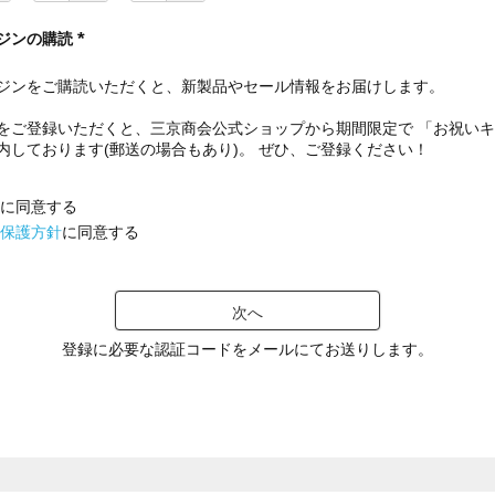
ジンの購読
(
必
ジンをご購読いただくと、新製品やセール情報をお届けします。
須
)
をご登録いただくと、三京商会公式ショップから期間限定で 「お祝い
内しております(郵送の場合もあり)。 ぜひ、ご登録ください！
に同意する
保護方針
に同意する
次へ
登録に必要な認証コードをメールにてお送りします。