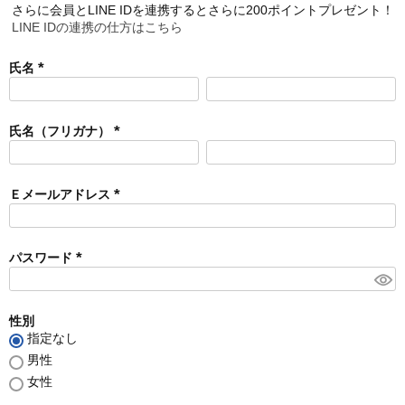
さらに会員とLINE IDを連携するとさらに200ポイントプレゼント！
LINE IDの連携の仕方はこちら
氏名
(
必
須
氏名（フリガナ）
)
(
必
須
Ｅメールアドレス
)
(
必
須
パスワード
)
(
必
須
性別
)
指定なし
男性
女性