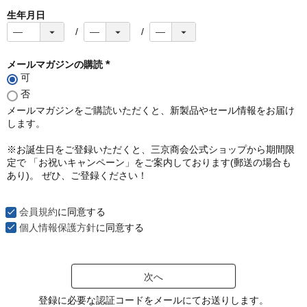
生年月日
メールマガジンの購読
可
(
必
否
須
メールマガジンをご購読いただくと、新製品やセール情報をお届け
)
します。
※お誕生日をご登録いただくと、三京商会公式ショップから期間限
定で 「お祝いキャンペーン」をご案内しております(郵送の場合も
あり)。 ぜひ、ご登録ください！
会員規約
に同意する
個人情報保護方針
に同意する
次へ
登録に必要な認証コードをメールにてお送りします。