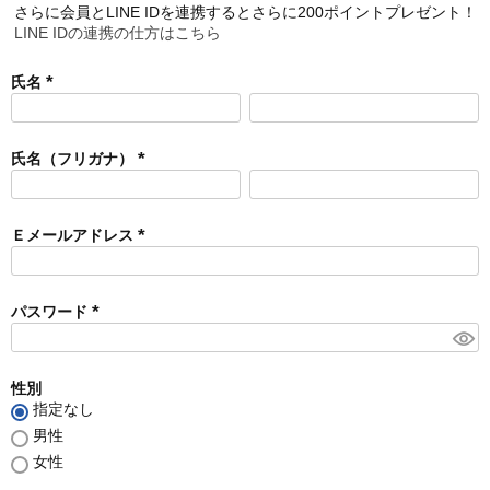
さらに会員とLINE IDを連携するとさらに200ポイントプレゼント！
LINE IDの連携の仕方はこちら
氏名
(
必
須
氏名（フリガナ）
)
(
必
須
Ｅメールアドレス
)
(
必
須
パスワード
)
(
必
須
性別
)
指定なし
男性
女性