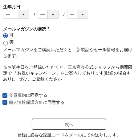
生年月日
メールマガジンの購読
可
(
必
否
須
メールマガジンをご購読いただくと、新製品やセール情報をお届け
)
します。
※お誕生日をご登録いただくと、三京商会公式ショップから期間限
定で 「お祝いキャンペーン」をご案内しております(郵送の場合も
あり)。 ぜひ、ご登録ください！
会員規約
に同意する
個人情報保護方針
に同意する
次へ
登録に必要な認証コードをメールにてお送りします。