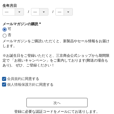
生年月日
メールマガジンの購読
可
(
必
否
須
メールマガジンをご購読いただくと、新製品やセール情報をお届け
)
します。
※お誕生日をご登録いただくと、三京商会公式ショップから期間限
定で 「お祝いキャンペーン」をご案内しております(郵送の場合も
あり)。 ぜひ、ご登録ください！
会員規約
に同意する
個人情報保護方針
に同意する
次へ
登録に必要な認証コードをメールにてお送りします。