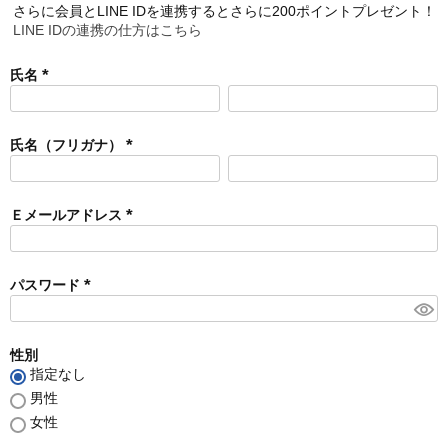
さらに会員とLINE IDを連携するとさらに200ポイントプレゼント！
LINE IDの連携の仕方はこちら
氏名
(
必
須
氏名（フリガナ）
)
(
必
須
Ｅメールアドレス
)
(
必
須
パスワード
)
(
必
須
性別
)
指定なし
男性
女性