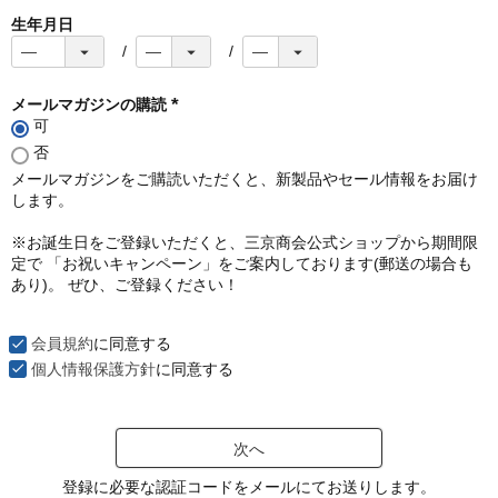
生年月日
メールマガジンの購読
可
(
必
否
須
メールマガジンをご購読いただくと、新製品やセール情報をお届け
)
します。
※お誕生日をご登録いただくと、三京商会公式ショップから期間限
定で 「お祝いキャンペーン」をご案内しております(郵送の場合も
あり)。 ぜひ、ご登録ください！
会員規約
に同意する
個人情報保護方針
に同意する
次へ
登録に必要な認証コードをメールにてお送りします。