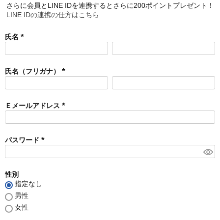
さらに会員とLINE IDを連携するとさらに200ポイントプレゼント！
LINE IDの連携の仕方はこちら
氏名
(
必
須
氏名（フリガナ）
)
(
必
須
Ｅメールアドレス
)
(
必
須
パスワード
)
(
必
須
性別
)
指定なし
男性
女性