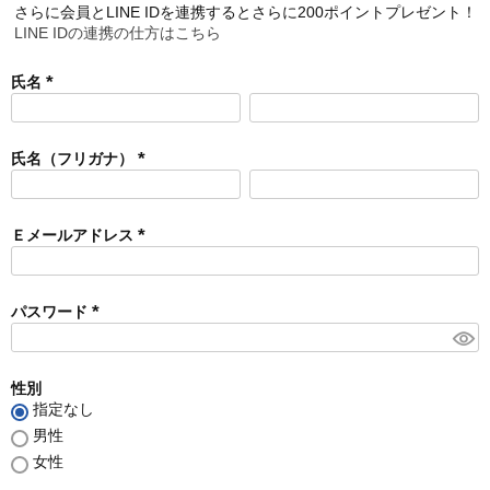
さらに会員とLINE IDを連携するとさらに200ポイントプレゼント！
LINE IDの連携の仕方はこちら
氏名
(
必
須
氏名（フリガナ）
)
(
必
須
Ｅメールアドレス
)
(
必
須
パスワード
)
(
必
須
性別
)
指定なし
男性
女性