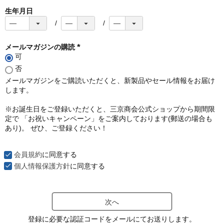
生年月日
メールマガジンの購読
可
(
必
否
須
メールマガジンをご購読いただくと、新製品やセール情報をお届け
)
します。
※お誕生日をご登録いただくと、三京商会公式ショップから期間限
定で 「お祝いキャンペーン」をご案内しております(郵送の場合も
あり)。 ぜひ、ご登録ください！
会員規約
に同意する
個人情報保護方針
に同意する
次へ
登録に必要な認証コードをメールにてお送りします。