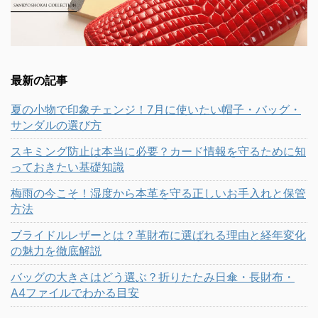
最新の記事
夏の小物で印象チェンジ！7月に使いたい帽子・バッグ・
サンダルの選び方
スキミング防止は本当に必要？カード情報を守るために知
っておきたい基礎知識
梅雨の今こそ！湿度から本革を守る正しいお手入れと保管
方法
ブライドルレザーとは？革財布に選ばれる理由と経年変化
の魅力を徹底解説
バッグの大きさはどう選ぶ？折りたたみ日傘・長財布・
A4ファイルでわかる目安