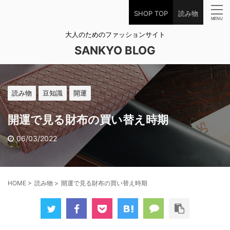
SHOP TOP
読み物
大人のためのファッションサイト
SANKYO BLOG
読み物
豆知識
開運
開運で見る財布の買い替え時期
06/03/2022
HOME
>
読み物
>
開運で見る財布の買い替え時期