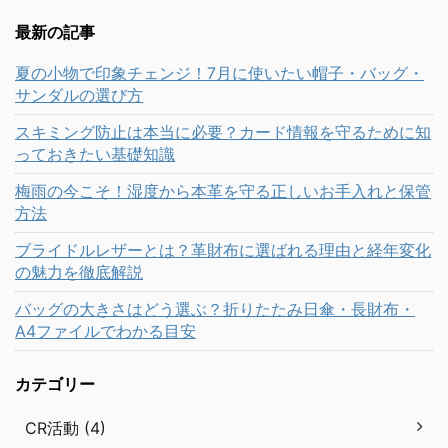
最新の記事
夏の小物で印象チェンジ！7月に使いたい帽子・バッグ・
サンダルの選び方
スキミング防止は本当に必要？カード情報を守るために知
っておきたい基礎知識
梅雨の今こそ！湿度から本革を守る正しいお手入れと保管
方法
ブライドルレザーとは？革財布に選ばれる理由と経年変化
の魅力を徹底解説
バッグの大きさはどう選ぶ？折りたたみ日傘・長財布・
A4ファイルでわかる目安
カテゴリー
CR活動 (4)