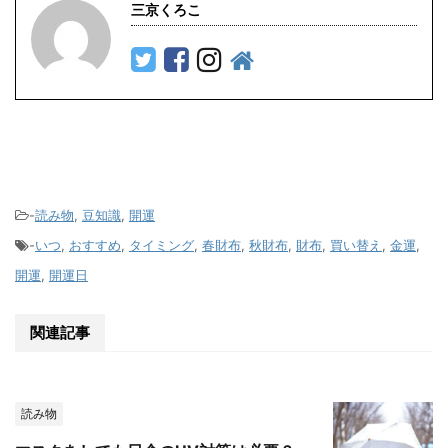
三京くろこ
-
読み物
,
豆知識
,
開運
-
いつ
,
おすすめ
,
タイミング
,
春財布
,
秋財布
,
財布
,
買い替え
,
金運
,
開運
,
開運日
関連記事
読み物