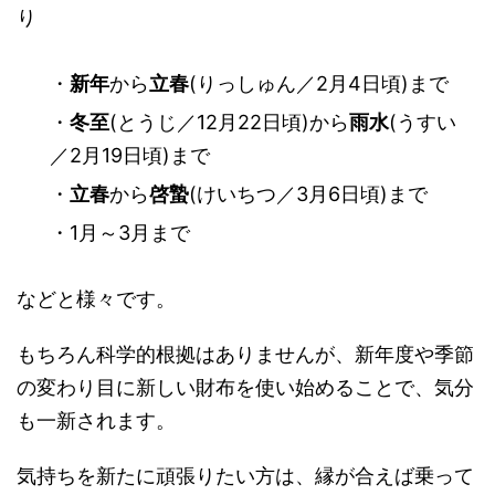
り
・
新年
から
立春
(りっしゅん／2月4日頃)まで
・
冬至
(とうじ／12月22日頃)から
雨水
(うすい
／2月19日頃)まで
・
立春
から
啓蟄
(けいちつ／3月6日頃)まで
・1月～3月まで
などと様々です。
もちろん科学的根拠はありませんが、新年度や季節
の変わり目に新しい財布を使い始めることで、気分
も一新されます。
気持ちを新たに頑張りたい方は、縁が合えば乗って