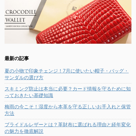
最新の記事
夏の小物で印象チェンジ！7月に使いたい帽子・バッグ・
サンダルの選び方
スキミング防止は本当に必要？カード情報を守るために知
っておきたい基礎知識
梅雨の今こそ！湿度から本革を守る正しいお手入れと保管
方法
ブライドルレザーとは？革財布に選ばれる理由と経年変化
の魅力を徹底解説