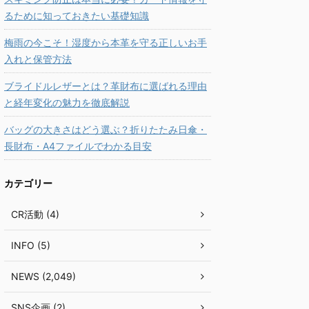
るために知っておきたい基礎知識
梅雨の今こそ！湿度から本革を守る正しいお手
入れと保管方法
ブライドルレザーとは？革財布に選ばれる理由
と経年変化の魅力を徹底解説
バッグの大きさはどう選ぶ？折りたたみ日傘・
長財布・A4ファイルでわかる目安
カテゴリー
CR活動 (4)
INFO (5)
NEWS (2,049)
SNS企画 (2)