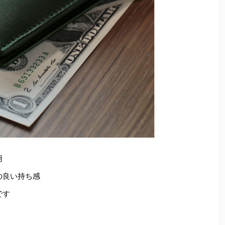
用
の良い持ち感
です