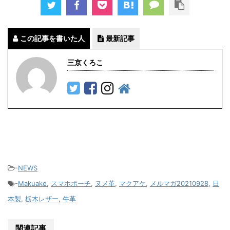
この記事を書いた人
最新記事
三京くろこ
-
NEWS
-
Makuake
,
スマホポーチ
,
ヌメ革
,
マクアケ
,
メルマガ20210928
,
日
本製
,
栃木レザー
,
牛革
関連記事