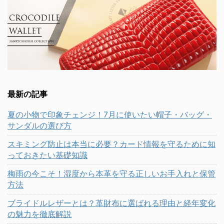
最新の記事
夏の小物で印象チェンジ！7月に使いたい帽子・バッグ・
サンダルの選び方
スキミング防止は本当に必要？カード情報を守るために知
っておきたい基礎知識
梅雨の今こそ！湿度から本革を守る正しいお手入れと保管
方法
ブライドルレザーとは？革財布に選ばれる理由と経年変化
の魅力を徹底解説