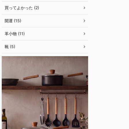
買ってよかった (2)
開運 (15)
革小物 (11)
靴 (5)