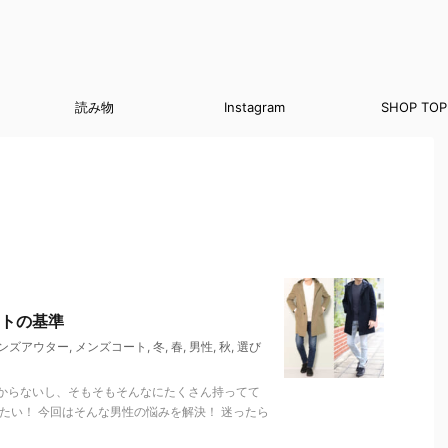
読み物
Instagram
SHOP TOP
トの基準
ンズアウター
,
メンズコート
,
冬
,
春
,
男性
,
秋
,
選び
からないし、そもそもそんなにたくさん持ってて
たい！ 今回はそんな男性の悩みを解決！ 迷ったら