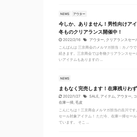
NEWS
アウター
今しか、ありません！男性向けアイ
冬ものクリアランス開催中！
2022/2/16
アウター
,
クリアランスセー
こんばんは 三京商会のメルマガ担当：カノウで
続きます。三京商会では冬物クリアランスセー
いアイテムもありますの ...
NEWS
まもなく完売します！在庫残りわず
2022/1/27
SALE
,
アイテム
,
アウター
,
コ
在庫一掃
,
毛皮
こんにちは！三京商会メルマガ担当の吉川です。
セール対象アイテム！ ただ今、在庫一掃セール
ています。 そこ ...