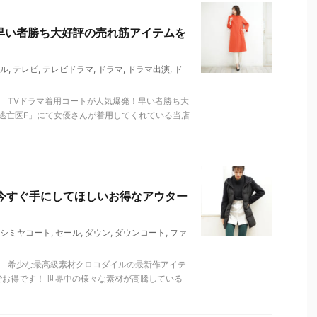
早い者勝ち大好評の売れ筋アイテムを
ル
,
テレビ
,
テレビドラマ
,
ドラマ
,
ドラマ出演
,
ド
 TVドラマ着用コートが人気爆発！早い者勝ち大
「逃亡医F」にて女優さんが着用してくれている当店
！今すぐ手にしてほしいお得なアウター
シミヤコート
,
セール
,
ダウン
,
ダウンコート
,
ファ
。 希少な最高級素材クロコダイルの最新作アイテ
でお得です！ 世界中の様々な素材が高騰している