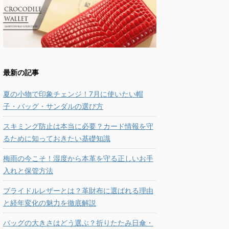
最新の記事
夏の小物で印象チェンジ！7月に使いたい帽
子・バッグ・サンダルの選び方
スキミング防止は本当に必要？カード情報を守
るために知っておきたい基礎知識
梅雨の今こそ！湿度から本革を守る正しいお手
入れと保管方法
ブライドルレザーとは？革財布に選ばれる理由
と経年変化の魅力を徹底解説
バッグの大きさはどう選ぶ？折りたたみ日傘・