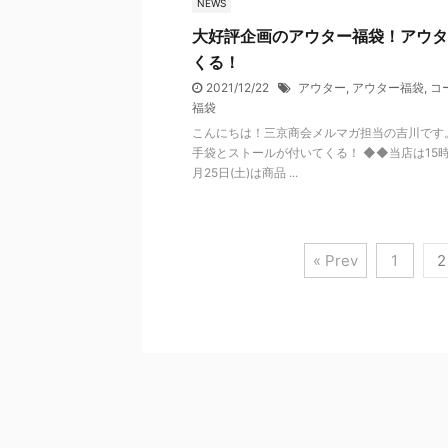
NEWS
大好評企画のアウター福袋！アウタ
くる！
2021/12/22
アウター
,
アウター福袋
,
コ
福袋
こんにちは！三京商会メルマガ担当の吉川です
手袋とストールが付いてくる！ ◆◆当店は15
月25日(土)は商品 ...
« Prev
1
2