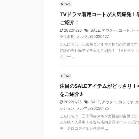
NEWS
TVドラマ着用コートが人気爆発！
ご紹介！
2022/1/26
SALE
,
アウター
,
コート
,
セー
ラマ着用
,
メルマガ20220127
こんにちは！三京商会メルマガ担当の吉川です。
好評の売れ筋アイテムをご紹介！ TVドラマ
のコー ...
NEWS
注目のSALEアイテムがどっさり
をご紹介♪
2022/1/25
SALE
,
アウター
,
カシミヤ
,
カ
ッション
,
メルマガ20220125
こんにちは！三京商会メルマガ担当の吉川です
ムが続々入荷中！今なら店内全品ポイント5倍
中、クロコダイルもその中 ...