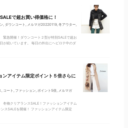
SALEで超お買い得価格に！
ン
,
ダウンコート
,
メルマガ20220119
,
冬アウター
,
 緊急開催！ダウンコート２型が特別SALEで超お
日が続いています。 毎日の外出にヘビロテ中のダ
ションアイテム限定ポイント５倍さらに
ス
,
コート
,
ファッション
,
ポイント5倍
,
メルマガ
 冬物クリアランスSALE！ファッションアイテム
ランスSALEを開催！ ファッションアイテム限定