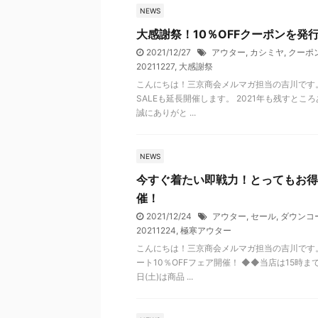
NEWS
大感謝祭！10％OFFクーポンを発
2021/12/27
アウター
,
カシミヤ
,
クーポ
20211227
,
大感謝祭
こんにちは！三京商会メルマガ担当の吉川です。
SALEも延長開催します。 2021年も残すと
誠にありがと ...
NEWS
今すぐ着たい即戦力！とってもお得
催！
2021/12/24
アウター
,
セール
,
ダウンコ
20211224
,
極寒アウター
こんにちは！三京商会メルマガ担当の吉川です
ート10％OFFフェア開催！ ◆◆当店は15時ま
日(土)は商品 ...