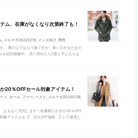
テム、在庫がなくなり次第終了も！
ル
,
メルマガ20220216
,
メンズ向け
,
男性
す。 暦の上ではもう春ですが、寒い日がまだまだ
ルを好評開催中。 売り切れたら2度と手に入らな
か20％OFFセール対象アイテム！
ート
,
セール
,
ファー
,
ベスト
,
メルマガ20220128
,
 まもなく完売します！在庫残りわずか20％OFF
対象アイテムを【 20%OFF価格 】にて販売し