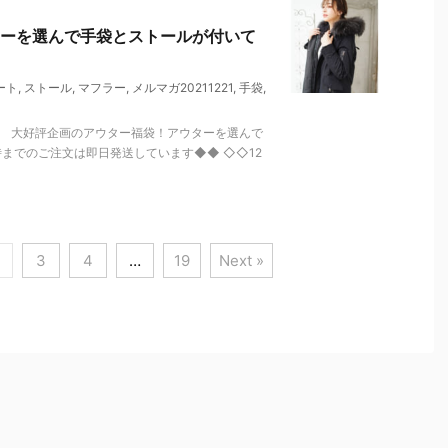
ーを選んで手袋とストールが付いて
ート
,
ストール
,
マフラー
,
メルマガ20211221
,
手袋
,
。 大好評企画のアウター福袋！アウターを選んで
時までのご注文は即日発送しています◆◆ ◇◇12
3
4
…
19
Next »