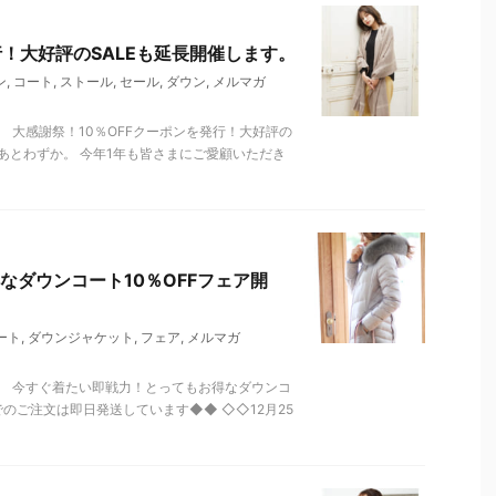
行！大好評のSALEも延長開催します。
ン
,
コート
,
ストール
,
セール
,
ダウン
,
メルマガ
 大感謝祭！10％OFFクーポンを発行！大好評の
ころあとわずか。 今年1年も皆さまにご愛顧いただき
なダウンコート10％OFFフェア開
ート
,
ダウンジャケット
,
フェア
,
メルマガ
。 今すぐ着たい即戦力！とってもお得なダウンコ
でのご注文は即日発送しています◆◆ ◇◇12月25