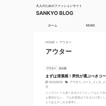
大人のためのファッションサイト
SANKYO BLOG
ホーム
NEWS
HOME
>
アウター
アウター
アウター
読み物
まずは清潔感！男性が選ぶべきコー
2022/9/30
アウター
,
コート
,
メンズ
,
メ
方
メンズコートも色々あるけどトレンドなんて分
も着回せない。 でも好感度はできるだけ高くし
とりあえずこれを基準に ...