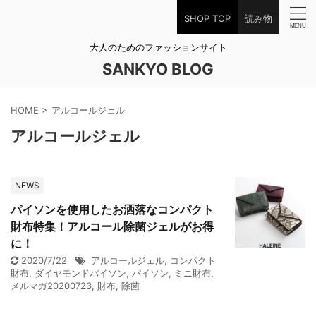
SHOP TOP
読み物
大人のためのファッションサイト
SANKYO BLOG
HOME
>
アルコールジェル
アルコールジェル
NEWS
パイソンを使用したお洒落なコンパクト
財布特集！アルコール除菌ジェルがお得
に！
2020/7/22
アルコールジェル
,
コンパクト
財布
,
ダイヤモンドパイソン
,
パイソン
,
ミニ財布
,
メルマガ20200723
,
財布
,
除菌