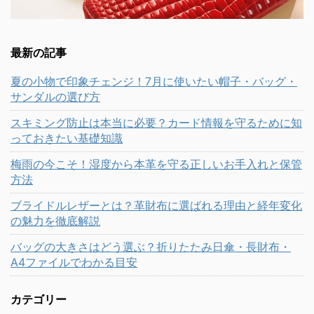
最新の記事
夏の小物で印象チェンジ！7月に使いたい帽子・バッグ・
サンダルの選び方
スキミング防止は本当に必要？カード情報を守るために知
っておきたい基礎知識
梅雨の今こそ！湿度から本革を守る正しいお手入れと保管
方法
ブライドルレザーとは？革財布に選ばれる理由と経年変化
の魅力を徹底解説
バッグの大きさはどう選ぶ？折りたたみ日傘・長財布・
A4ファイルでわかる目安
カテゴリー