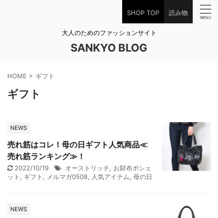
SHOP TOP
読み物
大人のためのファッションサイト
SANKYO BLOG
HOME
>
ギフト
ギフト
NEWS
売れ筋はコレ！母の日ギフト人気商品≪
売れ筋ランキング≫！
2022/10/19
オーストリッチ
,
お財布ポシェ
ット
,
ギフト
,
メルマガ0508
,
人気アイテム
,
母の日
NEWS