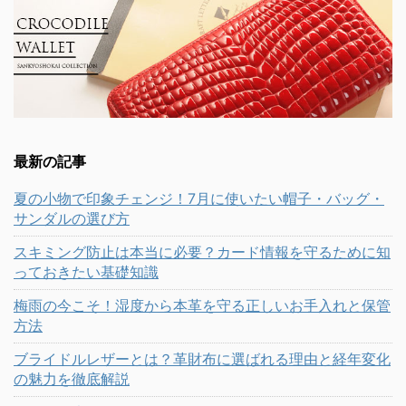
最新の記事
夏の小物で印象チェンジ！7月に使いたい帽子・バッグ・
サンダルの選び方
スキミング防止は本当に必要？カード情報を守るために知
っておきたい基礎知識
梅雨の今こそ！湿度から本革を守る正しいお手入れと保管
方法
ブライドルレザーとは？革財布に選ばれる理由と経年変化
の魅力を徹底解説