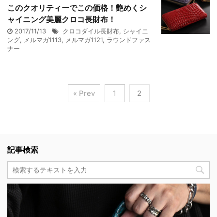
このクオリティーでこの価格！艶めくシ
ャイニング美麗クロコ長財布！
2017/11/13
クロコダイル長財布
,
シャイニ
ング
,
メルマガ1113
,
メルマガ1121
,
ラウンドファス
ナー
« Prev
1
2
記事検索