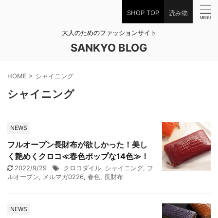
SHOP TOP
読み物
大人のためのファッションサイト
SANKYO BLOG
HOME
>
シャイニング
シャイニング
NEWS
フルオープン長財布が欲しかった！美し
く艶めくクロコ≪春色ポップな14色≫！
2022/9/29
クロコダイル
,
シャイニング
,
フ
ルオープン
,
メルマガ0226
,
春色
,
長財布
NEWS