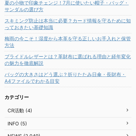
夏の小物で印象チェンジ！7月に使いたい帽子・バッグ・
サンダルの選び方
スキミング防止は本当に必要？カード情報を守るために知
っておきたい基礎知識
梅雨の今こそ！湿度から本革を守る正しいお手入れと保管
方法
ブライドルレザーとは？革財布に選ばれる理由と経年変化
の魅力を徹底解説
バッグの大きさはどう選ぶ？折りたたみ日傘・長財布・
A4ファイルでわかる目安
カテゴリー
CR活動 (4)
INFO (5)