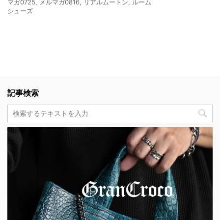
マガ0725
,
メルマガ0816
,
リアルムートン
,
ルーム
シューズ
記事検索