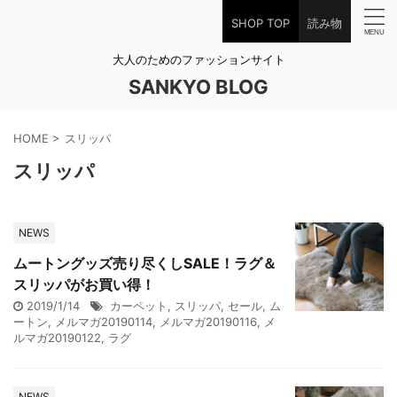
SHOP TOP
読み物
大人のためのファッションサイト
SANKYO BLOG
HOME
>
スリッパ
スリッパ
NEWS
ムートングッズ売り尽くしSALE！ラグ＆
スリッパがお買い得！
2019/1/14
カーペット
,
スリッパ
,
セール
,
ム
ートン
,
メルマガ20190114
,
メルマガ20190116
,
メ
ルマガ20190122
,
ラグ
NEWS