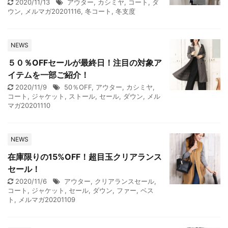
2020/11/13
アウター
,
カシミヤ
,
コート
,
ダ
ウン
,
メルマガ20201116
,
冬コート
,
冬支度
NEWS
５０％OFFセールが最終日！注目の対象ア
イテムを一部ご紹介！
2020/11/9
50％OFF
,
アウター
,
カシミヤ
,
コート
,
ジャケット
,
ストール
,
セール
,
ダウン
,
メル
マガ20201110
NEWS
在庫限りの15%OFF！超目玉クリアランス
セール！
2020/11/6
アウター
,
クリアランスセール
,
コート
,
ジャケット
,
セール
,
ダウン
,
ファー
,
ベス
ト
,
メルマガ20201109