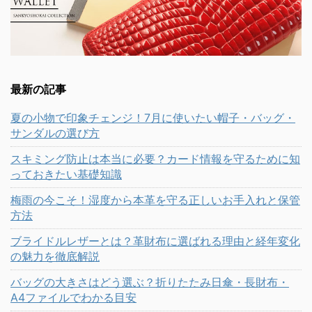
最新の記事
夏の小物で印象チェンジ！7月に使いたい帽子・バッグ・
サンダルの選び方
スキミング防止は本当に必要？カード情報を守るために知
っておきたい基礎知識
梅雨の今こそ！湿度から本革を守る正しいお手入れと保管
方法
ブライドルレザーとは？革財布に選ばれる理由と経年変化
の魅力を徹底解説
バッグの大きさはどう選ぶ？折りたたみ日傘・長財布・
A4ファイルでわかる目安