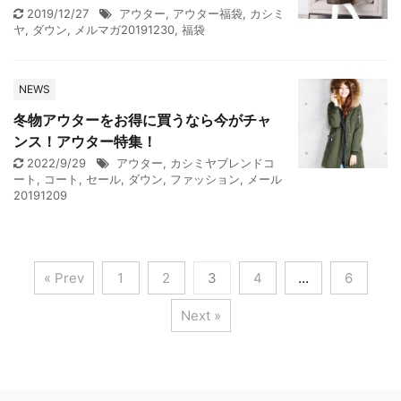
2019/12/27
アウター
,
アウター福袋
,
カシミ
ヤ
,
ダウン
,
メルマガ20191230
,
福袋
NEWS
冬物アウターをお得に買うなら今がチャ
ンス！アウター特集！
2022/9/29
アウター
,
カシミヤブレンドコ
ート
,
コート
,
セール
,
ダウン
,
ファッション
,
メール
20191209
« Prev
1
2
3
4
…
6
Next »