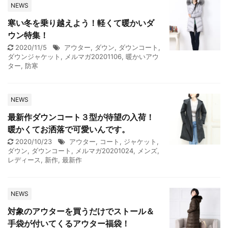
NEWS
寒い冬を乗り越えよう！軽くて暖かいダ
ウン特集！
2020/11/5
アウター
,
ダウン
,
ダウンコート
,
ダウンジャケット
,
メルマガ20201106
,
暖かいアウ
ター
,
防寒
NEWS
最新作ダウンコート３型が待望の入荷！
暖かくてお洒落で可愛いんです。
2020/10/23
アウター
,
コート
,
ジャケット
,
ダウン
,
ダウンコート
,
メルマガ20201024
,
メンズ
,
レディース
,
新作
,
最新作
NEWS
対象のアウターを買うだけでストール＆
手袋が付いてくるアウター福袋！