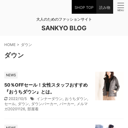
SHOP TOP
読み物
大人のためのファッションサイト
SANKYO BLOG
HOME
>
ダウン
ダウン
NEWS
50％OFFセール！女性スタッフおすすめ
『おうちダウン』とは。
2022/10/5
インナーダウン
,
おうちダウン
,
セール
,
ダウン
,
ダウンパーカー
,
パーカー
,
メルマ
ガ20201126
,
部屋着
NEWS