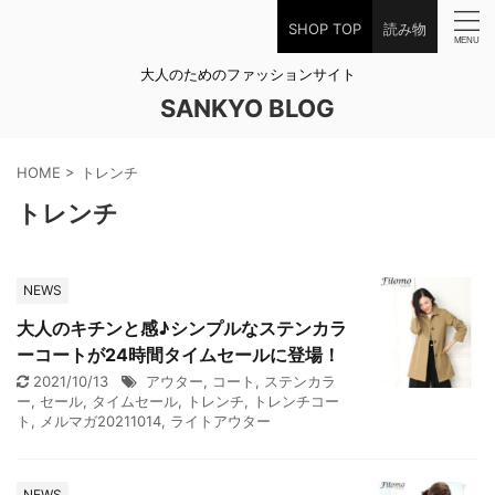
SHOP TOP
読み物
大人のためのファッションサイト
SANKYO BLOG
HOME
>
トレンチ
トレンチ
NEWS
大人のキチンと感♪シンプルなステンカラ
ーコートが24時間タイムセールに登場！
2021/10/13
アウター
,
コート
,
ステンカラ
ー
,
セール
,
タイムセール
,
トレンチ
,
トレンチコー
ト
,
メルマガ20211014
,
ライトアウター
NEWS