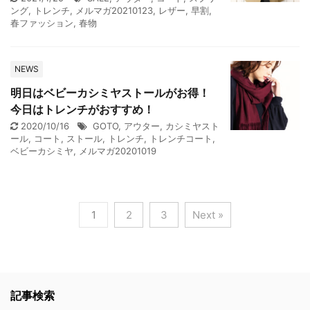
ング
,
トレンチ
,
メルマガ20210123
,
レザー
,
早割
,
春ファッション
,
春物
NEWS
明日はベビーカシミヤストールがお得！
今日はトレンチがおすすめ！
2020/10/16
GOTO
,
アウター
,
カシミヤスト
ール
,
コート
,
ストール
,
トレンチ
,
トレンチコート
,
ベビーカシミヤ
,
メルマガ20201019
1
2
3
Next »
記事検索