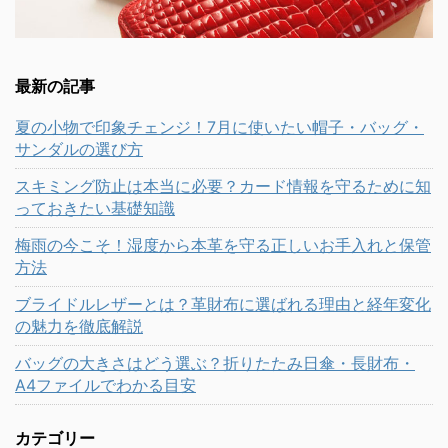
最新の記事
夏の小物で印象チェンジ！7月に使いたい帽子・バッグ・
サンダルの選び方
スキミング防止は本当に必要？カード情報を守るために知
っておきたい基礎知識
梅雨の今こそ！湿度から本革を守る正しいお手入れと保管
方法
ブライドルレザーとは？革財布に選ばれる理由と経年変化
の魅力を徹底解説
バッグの大きさはどう選ぶ？折りたたみ日傘・長財布・
A4ファイルでわかる目安
カテゴリー