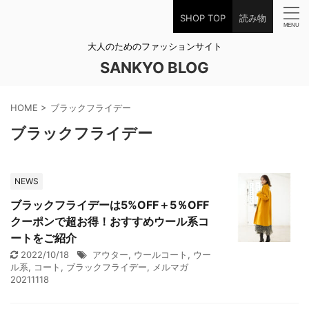
SHOP TOP
読み物
大人のためのファッションサイト
SANKYO BLOG
HOME
>
ブラックフライデー
ブラックフライデー
NEWS
ブラックフライデーは5%OFF＋5％OFF
クーポンで超お得！おすすめウール系コ
ートをご紹介
2022/10/18
アウター
,
ウールコート
,
ウー
ル系
,
コート
,
ブラックフライデー
,
メルマガ
20211118