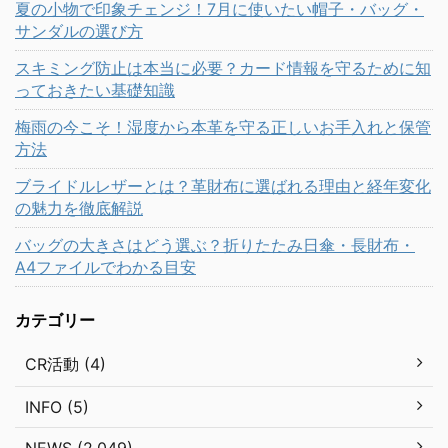
夏の小物で印象チェンジ！7月に使いたい帽子・バッグ・
サンダルの選び方
スキミング防止は本当に必要？カード情報を守るために知
っておきたい基礎知識
梅雨の今こそ！湿度から本革を守る正しいお手入れと保管
方法
ブライドルレザーとは？革財布に選ばれる理由と経年変化
の魅力を徹底解説
バッグの大きさはどう選ぶ？折りたたみ日傘・長財布・
A4ファイルでわかる目安
カテゴリー
CR活動 (4)
INFO (5)