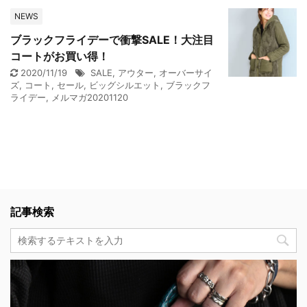
NEWS
ブラックフライデーで衝撃SALE！大注目
コートがお買い得！
2020/11/19
SALE
,
アウター
,
オーバーサイ
ズ
,
コート
,
セール
,
ビッグシルエット
,
ブラックフ
ライデー
,
メルマガ20201120
記事検索