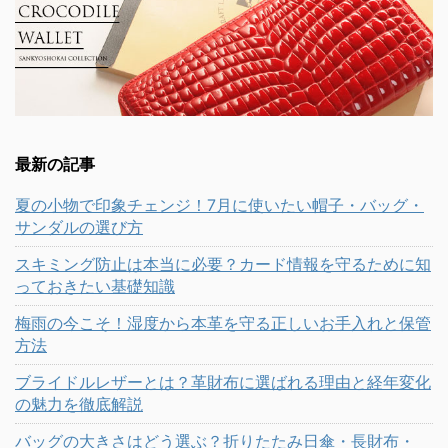
最新の記事
夏の小物で印象チェンジ！7月に使いたい帽子・バッグ・
サンダルの選び方
スキミング防止は本当に必要？カード情報を守るために知
っておきたい基礎知識
梅雨の今こそ！湿度から本革を守る正しいお手入れと保管
方法
ブライドルレザーとは？革財布に選ばれる理由と経年変化
の魅力を徹底解説
バッグの大きさはどう選ぶ？折りたたみ日傘・長財布・