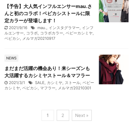
【予告】大人気インフルエンサーmau.さ
んと初のコラボ！ベビカシストールに限
定カラーが登場します！
2021/9/16
mau.
,
インスタグラマー
,
インフ
ルエンサー
,
コラボ
,
コラボカラー
,
ベビーカシミヤ
,
ベビカシ
,
メルマガ20210917
NEWS
まだまだ活躍の機会あり！来シーズンも
大活躍するカシミヤストール＆マフラー
2021/3/1
SALE
,
カシミヤ
,
ストール
,
ベビー
カシミヤ
,
ベビカシ
,
マフラー
,
メルマガ20210301
1
2
Next »