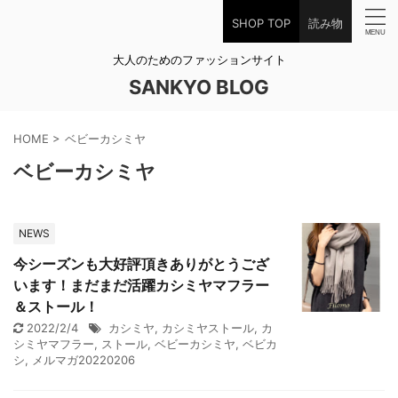
SHOP TOP
読み物
大人のためのファッションサイト
SANKYO BLOG
HOME
>
ベビーカシミヤ
ベビーカシミヤ
NEWS
今シーズンも大好評頂きありがとうござ
います！まだまだ活躍カシミヤマフラー
＆ストール！
2022/2/4
カシミヤ
,
カシミヤストール
,
カ
シミヤマフラー
,
ストール
,
ベビーカシミヤ
,
ベビカ
シ
,
メルマガ20220206