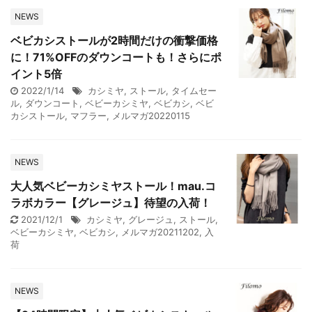
NEWS
ベビカシストールが2時間だけの衝撃価格
に！71%OFFのダウンコートも！さらにポ
イント5倍
2022/1/14
カシミヤ
,
ストール
,
タイムセー
ル
,
ダウンコート
,
ベビーカシミヤ
,
ベビカシ
,
ベビ
カシストール
,
マフラー
,
メルマガ20220115
NEWS
大人気ベビーカシミヤストール！mau.コ
ラボカラー【グレージュ】待望の入荷！
2021/12/1
カシミヤ
,
グレージュ
,
ストール
,
ベビーカシミヤ
,
ベビカシ
,
メルマガ20211202
,
入
荷
NEWS