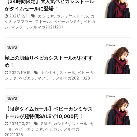
【24時間限定】大人気ベビカシストール
がタイムセールに登場！
2021/12/1
カシミヤ
,
カシミヤストール
,
カ
シミヤマフラー
,
ストール
,
ベビーカシミヤ
,
ベビカ
シ
,
マフラー
,
メルマガ20211201
NEWS
極上の肌触りベビカシストールがおすす
め！
2022/10/19
カシミヤ
,
ストール
,
ベビーカ
シミヤ
,
ベビカシ
,
マフラー
,
メルマガ20211028
NEWS
【限定タイムセール】ベビーカシミヤス
トールが超特価SALEで10,000円！
2021/10/22
SALE
,
カシミヤ
,
ストール
,
セ
ール
,
ベビーカシミヤ
,
ベビカシ
,
メルマガ
20211025