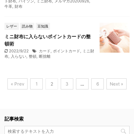
ト財布
,
パイソン
,
ミニ財布
,
メルマガ20200926
,
牛革
,
財布
レザー
読み物
豆知識
ミニ財布に入らないポイントカードの整
頓術
2022/9/22
カード
,
ポイントカード
,
ミニ財
布
,
入らない
,
整頓
,
断捨離
« Prev
1
2
3
…
6
Next »
記事検索