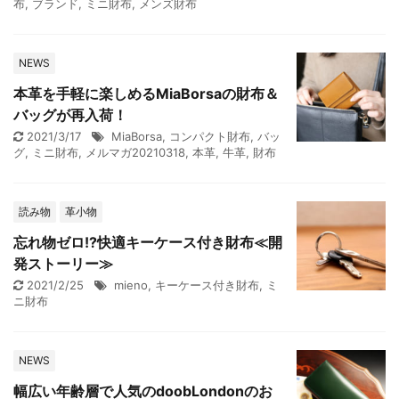
布
,
ブランド
,
ミニ財布
,
メンズ財布
NEWS
本革を手軽に楽しめるMiaBorsaの財布＆
バッグが再入荷！
2021/3/17
MiaBorsa
,
コンパクト財布
,
バッ
グ
,
ミニ財布
,
メルマガ20210318
,
本革
,
牛革
,
財布
読み物
革小物
忘れ物ゼロ!?快適キーケース付き財布≪開
発ストーリー≫
2021/2/25
mieno
,
キーケース付き財布
,
ミ
ニ財布
NEWS
幅広い年齢層で人気のdoobLondonのお