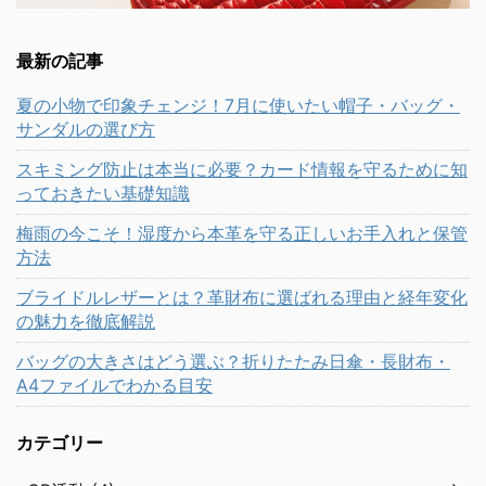
最新の記事
夏の小物で印象チェンジ！7月に使いたい帽子・バッグ・
サンダルの選び方
スキミング防止は本当に必要？カード情報を守るために知
っておきたい基礎知識
梅雨の今こそ！湿度から本革を守る正しいお手入れと保管
方法
ブライドルレザーとは？革財布に選ばれる理由と経年変化
の魅力を徹底解説
バッグの大きさはどう選ぶ？折りたたみ日傘・長財布・
A4ファイルでわかる目安
カテゴリー