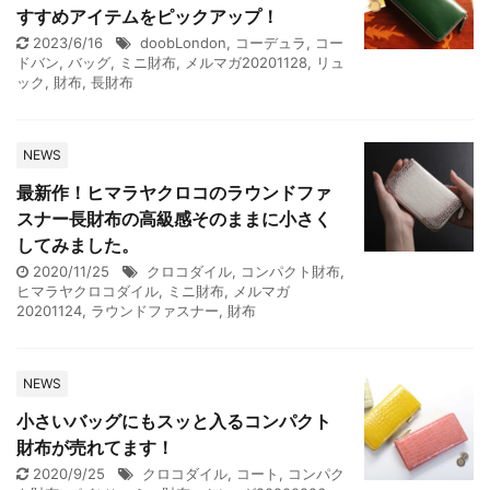
すすめアイテムをピックアップ！
2023/6/16
doobLondon
,
コーデュラ
,
コー
ドバン
,
バッグ
,
ミニ財布
,
メルマガ20201128
,
リュ
ック
,
財布
,
長財布
NEWS
最新作！ヒマラヤクロコのラウンドファ
スナー長財布の高級感そのままに小さく
してみました。
2020/11/25
クロコダイル
,
コンパクト財布
,
ヒマラヤクロコダイル
,
ミニ財布
,
メルマガ
20201124
,
ラウンドファスナー
,
財布
NEWS
小さいバッグにもスッと入るコンパクト
財布が売れてます！
2020/9/25
クロコダイル
,
コート
,
コンパク