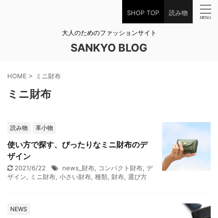
SHOP TOP
読み物
大人のためのファッションサイト
SANKYO BLOG
HOME
>
ミニ財布
ミニ財布
読み物
革小物
使い方で探す、ぴったりなミニ財布のデ
ザイン
2021/6/22
news_財布
,
コンパクト財布
,
デ
ザイン
,
ミニ財布
,
小さい財布
,
種類
,
財布
,
選び方
NEWS