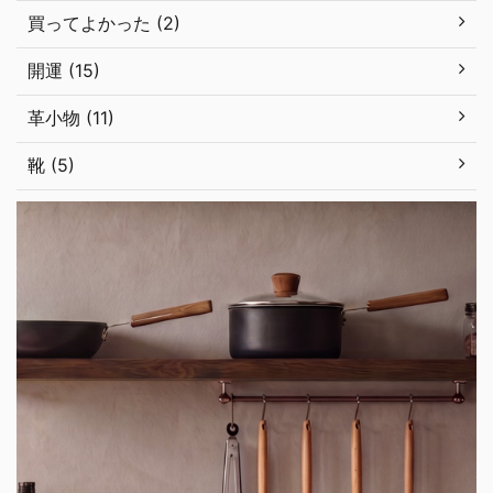
買ってよかった (2)
開運 (15)
革小物 (11)
靴 (5)