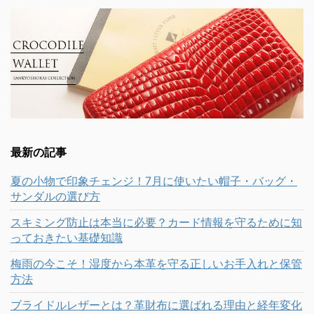
最新の記事
夏の小物で印象チェンジ！7月に使いたい帽子・バッグ・
サンダルの選び方
スキミング防止は本当に必要？カード情報を守るために知
っておきたい基礎知識
梅雨の今こそ！湿度から本革を守る正しいお手入れと保管
方法
ブライドルレザーとは？革財布に選ばれる理由と経年変化