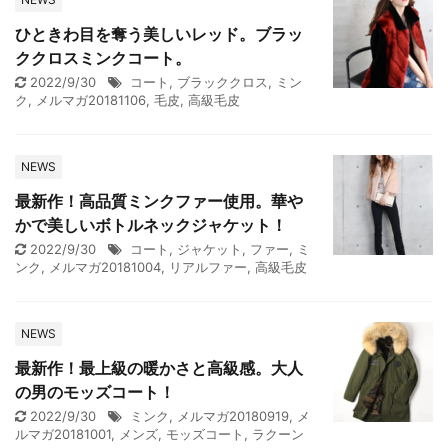
ひときわ目を奪う美しいレッド。ブラッ
ククロスミンクコート。
2022/9/30
コート
,
ブラッククロス
,
ミン
ク
,
メルマガ20181106
,
毛皮
,
高級毛皮
NEWS
最新作！高品質ミンクファー使用。華や
かで美しいボトルネックジャケット！
2022/9/30
コート
,
ジャケット
,
ファー
,
ミ
ンク
,
メルマガ20181004
,
リアルファー
,
高級毛皮
NEWS
最新作！最上級の暖かさと高級感。大人
の男のモッズコート！
2022/9/30
ミンク
,
メルマガ20180919
,
メ
ルマガ20181001
,
メンズ
,
モッズコート
,
ラクーン