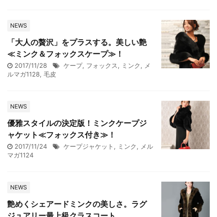
NEWS
「大人の贅沢」をプラスする。美しい艶
≪ミンク＆フォックスケープ≫！
2017/11/28
ケープ
,
フォックス
,
ミンク
,
メ
ルマガ1128
,
毛皮
NEWS
優雅スタイルの決定版！ミンクケープジ
ャケット≪フォックス付き≫！
2017/11/24
ケープジャケット
,
ミンク
,
メル
マガ1124
NEWS
艶めくシェアードミンクの美しさ。ラグ
ジュアリー最上級クラスコート。