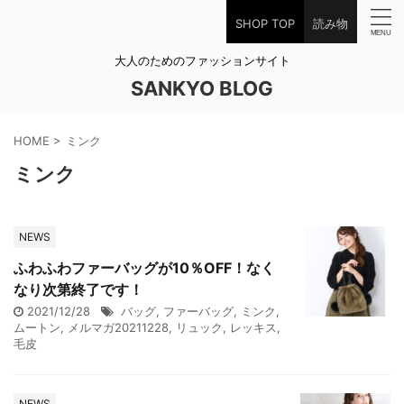
SHOP TOP
読み物
大人のためのファッションサイト
SANKYO BLOG
HOME
>
ミンク
ミンク
NEWS
ふわふわファーバッグが10％OFF！なく
なり次第終了です！
2021/12/28
バッグ
,
ファーバッグ
,
ミンク
,
ムートン
,
メルマガ20211228
,
リュック
,
レッキス
,
毛皮
NEWS