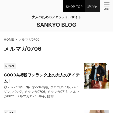
SHOP TOP
読み物
大人のためのファッションサイト
SANKYO BLOG
HOME
>
メルマガ0706
メルマガ0706
NEWS
GOODA掲載ワンランク上の大人のアイテ
ム！
2022/11/9
gooda掲載
,
クロコダイル
,
パイ
ソン
,
バッグ
,
メルマガ0706
,
メルマガ0713
,
メルマ
ガ0821
,
メルマガ1124
,
牛革
,
財布
NEWS