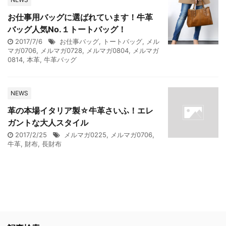
お仕事用バッグに選ばれています！牛革
バッグ人気No.１トートバッグ！
2017/7/6
お仕事バッグ
,
トートバッグ
,
メル
マガ0706
,
メルマガ0728
,
メルマガ0804
,
メルマガ
0814
,
本革
,
牛革バッグ
NEWS
革の本場イタリア製☆牛革さいふ！エレ
ガントな大人スタイル
2017/2/25
メルマガ0225
,
メルマガ0706
,
牛革
,
財布
,
長財布