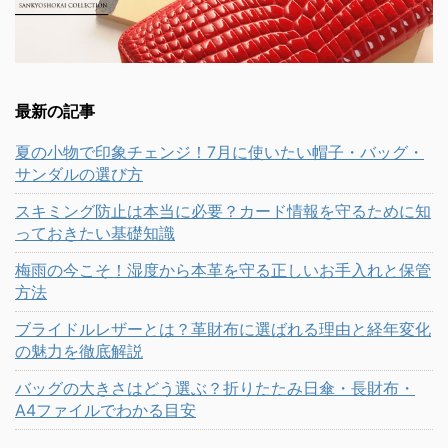
最新の記事
夏の小物で印象チェンジ！7月に使いたい帽子・バッグ・
サンダルの選び方
スキミング防止は本当に必要？カード情報を守るために知
っておきたい基礎知識
梅雨の今こそ！湿度から本革を守る正しいお手入れと保管
方法
ブライドルレザーとは？革財布に選ばれる理由と経年変化
の魅力を徹底解説
バッグの大きさはどう選ぶ？折りたたみ日傘・長財布・
A4ファイルでわかる目安