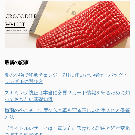
最新の記事
夏の小物で印象チェンジ！7月に使いたい帽子・バッグ・
サンダルの選び方
スキミング防止は本当に必要？カード情報を守るために知
っておきたい基礎知識
梅雨の今こそ！湿度から本革を守る正しいお手入れと保管
方法
ブライドルレザーとは？革財布に選ばれる理由と経年変化
の魅力を徹底解説