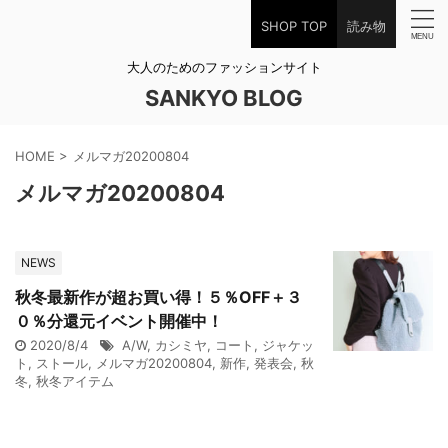
SHOP TOP
読み物
大人のためのファッションサイト
SANKYO BLOG
HOME
>
メルマガ20200804
メルマガ20200804
NEWS
秋冬最新作が超お買い得！５％OFF＋３
０％分還元イベント開催中！
2020/8/4
A/W
,
カシミヤ
,
コート
,
ジャケッ
ト
,
ストール
,
メルマガ20200804
,
新作
,
発表会
,
秋
冬
,
秋冬アイテム