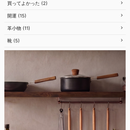
買ってよかった (2)
開運 (15)
革小物 (11)
靴 (5)