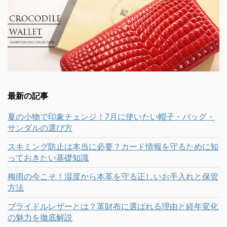
最新の記事
夏の小物で印象チェンジ！7月に使いたい帽子・バッグ・
サンダルの選び方
スキミング防止は本当に必要？カード情報を守るために知
っておきたい基礎知識
梅雨の今こそ！湿度から本革を守る正しいお手入れと保管
方法
ブライドルレザーとは？革財布に選ばれる理由と経年変化
の魅力を徹底解説