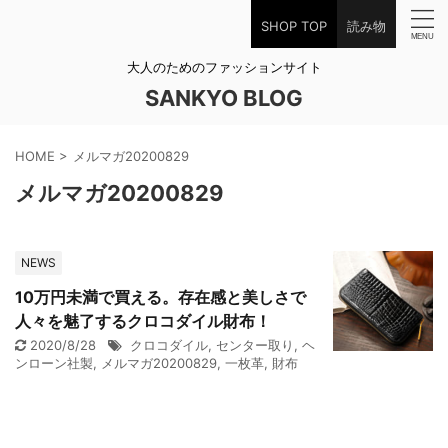
SHOP TOP
読み物
大人のためのファッションサイト
SANKYO BLOG
HOME
>
メルマガ20200829
メルマガ20200829
NEWS
10万円未満で買える。存在感と美しさで
人々を魅了するクロコダイル財布！
2020/8/28
クロコダイル
,
センター取り
,
ヘ
ンローン社製
,
メルマガ20200829
,
一枚革
,
財布