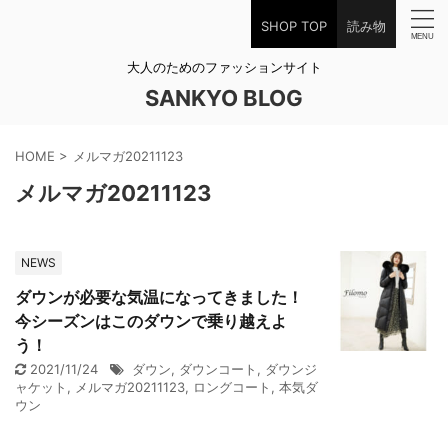
SHOP TOP
読み物
大人のためのファッションサイト
SANKYO BLOG
HOME
>
メルマガ20211123
メルマガ20211123
NEWS
ダウンが必要な気温になってきました！
今シーズンはこのダウンで乗り越えよ
う！
2021/11/24
ダウン
,
ダウンコート
,
ダウンジ
ャケット
,
メルマガ20211123
,
ロングコート
,
本気ダ
ウン