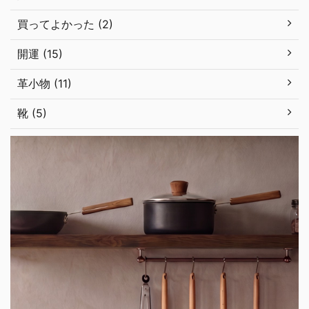
買ってよかった (2)
開運 (15)
革小物 (11)
靴 (5)