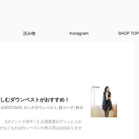
読み物
Instagram
SHOP TOP
しむダウンベストがおすすめ！
20211005
,
ロングダウンベスト
,
秋コーデ
,
秋ダ
。 【ポイント５倍中！】お洒落度がグンっと上が
庫がなくなれば今シーズンの再入荷はほぼありませ