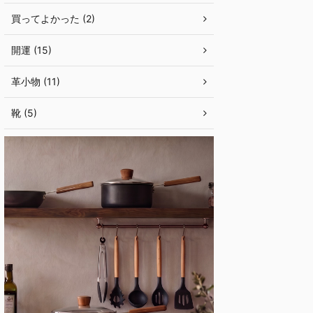
買ってよかった (2)
開運 (15)
革小物 (11)
靴 (5)