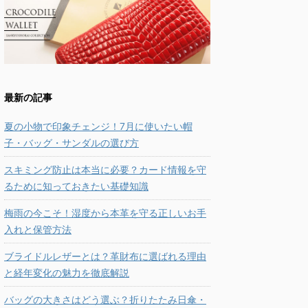
最新の記事
夏の小物で印象チェンジ！7月に使いたい帽
子・バッグ・サンダルの選び方
スキミング防止は本当に必要？カード情報を守
るために知っておきたい基礎知識
梅雨の今こそ！湿度から本革を守る正しいお手
入れと保管方法
ブライドルレザーとは？革財布に選ばれる理由
と経年変化の魅力を徹底解説
バッグの大きさはどう選ぶ？折りたたみ日傘・