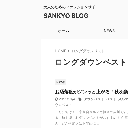
大人のためのファッションサイト
SANKYO BLOG
ホーム
NEWS
HOME
>
ロングダウンベスト
ロングダウンベスト
NEWS
お洒落度がグンっと上がる！秋を楽
2021/10/4
ダウンベスト
,
ベスト
,
メルマガ
ウンベスト
こんにちは！三京商会メルマガ担当の吉川です
る！秋を楽しむダウンベストがおすすめ！ 在
ん！だから購入はお早めに ...