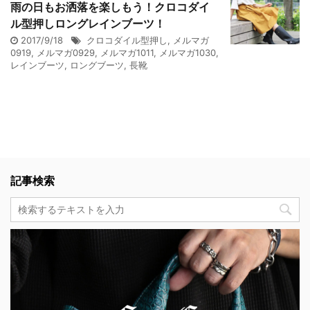
雨の日もお洒落を楽しもう！クロコダイ
ル型押しロングレインブーツ！
2017/9/18
クロコダイル型押し
,
メルマガ
0919
,
メルマガ0929
,
メルマガ1011
,
メルマガ1030
,
レインブーツ
,
ロングブーツ
,
長靴
記事検索