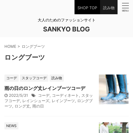
SHOP TOP
読み物
大人のためのファッションサイト
SANKYO BLOG
HOME
>
ロングブーツ
ロングブーツ
コーデ
スタッフコーデ
読み物
雨の日のロング丈レインブーツコーデ
2022/5/31
コーデ
,
コーディネート
,
スタッ
フコーデ
,
レインシューズ
,
レインブーツ
,
ロングブ
ーツ
,
ロング丈
,
雨の日
NEWS