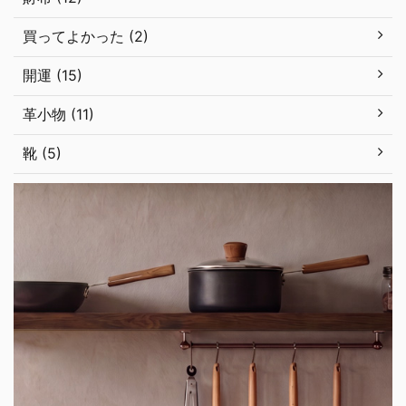
買ってよかった (2)
開運 (15)
革小物 (11)
靴 (5)