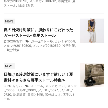
ルマガ20180710
,
メルマガ20180712
,
冷房対策
,
夏
ストール
,
日焼け対策
NEWS
夏の日焼け対策に。肌触りにこだわった
ガーゼストール-春夏ストール
2020/3/31
ガーゼストール
,
カシミヤ100%
,
メルマガ20180509
,
メルマガ20180530
,
冷房対策
,
日焼け対策
NEWS
日焼け＆冷房対策にいますぐ欲しい！夏
素材≪さらさら薄手ストール特集≫
2017/5/22
ストール
,
メルマガ0522
,
メルマ
ガ0603
,
メルマガ0619
,
メルマガ0624
,
メルマガ
0720
,
冷房対策
,
日焼け対策
,
紫外線よけ
,
薄手スト
ール