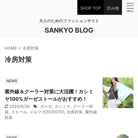
SHOP TOP
読み物
大人のためのファッションサイト
SANKYO BLOG
HOME
>
冷房対策
冷房対策
NEWS
紫外線＆クーラー対策に大活躍！カシミ
ヤ100%ガーゼストールがおすすめ！
2020/6/30
ガーゼ
,
カシミヤ
,
クーラー対
策
,
ストール
,
メルマガ20200701
,
冷房対策
,
紫外線
対策
NEWS