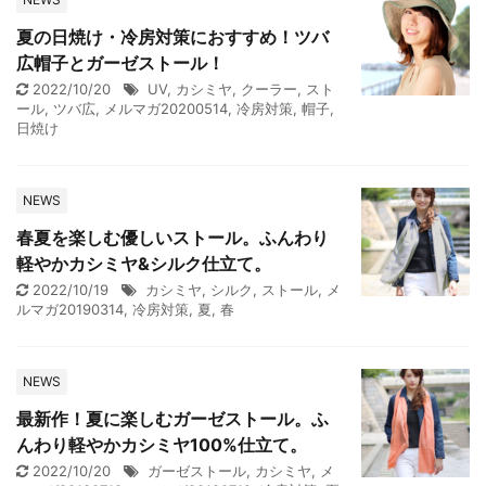
夏の日焼け・冷房対策におすすめ！ツバ
広帽子とガーゼストール！
2022/10/20
UV
,
カシミヤ
,
クーラー
,
スト
ール
,
ツバ広
,
メルマガ20200514
,
冷房対策
,
帽子
,
日焼け
NEWS
春夏を楽しむ優しいストール。ふんわり
軽やかカシミヤ&シルク仕立て。
2022/10/19
カシミヤ
,
シルク
,
ストール
,
メ
ルマガ20190314
,
冷房対策
,
夏
,
春
NEWS
最新作！夏に楽しむガーゼストール。ふ
んわり軽やかカシミヤ100%仕立て。
2022/10/20
ガーゼストール
,
カシミヤ
,
メ