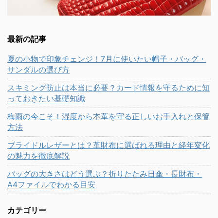
最新の記事
夏の小物で印象チェンジ！7月に使いたい帽子・バッグ・
サンダルの選び方
スキミング防止は本当に必要？カード情報を守るために知
っておきたい基礎知識
梅雨の今こそ！湿度から本革を守る正しいお手入れと保管
方法
ブライドルレザーとは？革財布に選ばれる理由と経年変化
の魅力を徹底解説
バッグの大きさはどう選ぶ？折りたたみ日傘・長財布・
A4ファイルでわかる目安
カテゴリー