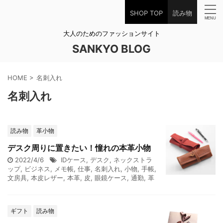
SHOP TOP
読み物
大人のためのファッションサイト
SANKYO BLOG
HOME
>
名刺入れ
名刺入れ
読み物
革小物
デスク周りに置きたい！憧れの本革小物
2022/4/6
IDケース
,
デスク
,
ネックストラ
ップ
,
ビジネス
,
メモ帳
,
仕事
,
名刺入れ
,
小物
,
手帳
,
文房具
,
本皮レザー
,
本革
,
皮
,
眼鏡ケース
,
通勤
,
革
ギフト
読み物