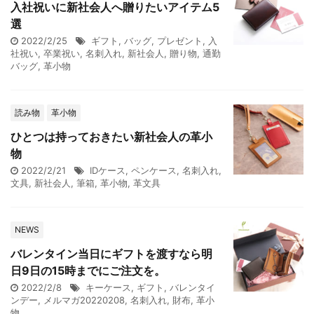
入社祝いに新社会人へ贈りたいアイテム5
選
2022/2/25
ギフト
,
バッグ
,
プレゼント
,
入
社祝い
,
卒業祝い
,
名刺入れ
,
新社会人
,
贈り物
,
通勤
バッグ
,
革小物
読み物
革小物
ひとつは持っておきたい新社会人の革小
物
2022/2/21
IDケース
,
ペンケース
,
名刺入れ
,
文具
,
新社会人
,
筆箱
,
革小物
,
革文具
NEWS
バレンタイン当日にギフトを渡すなら明
日9日の15時までにご注文を。
2022/2/8
キーケース
,
ギフト
,
バレンタイ
ンデー
,
メルマガ20220208
,
名刺入れ
,
財布
,
革小
物