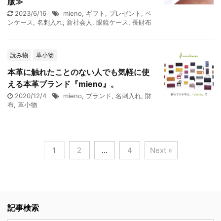
版≫
2023/6/16
mieno
,
ギフト
,
プレゼント
,
ペ
ンケース
,
名刺入れ
,
新社会人
,
眼鏡ケース
,
長財布
読み物
革小物
本革に触れたことのない人でも気軽に使
える本革ブランド『mieno』。
2020/12/4
mieno
,
ブランド
,
名刺入れ
,
財
布
,
革小物
1
2
…
4
Next »
記事検索