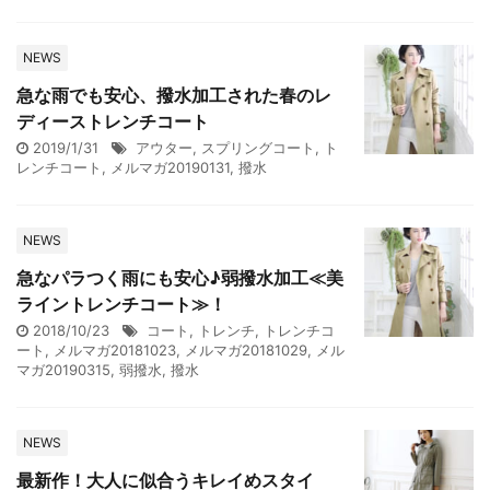
NEWS
急な雨でも安心、撥水加工された春のレ
ディーストレンチコート
2019/1/31
アウター
,
スプリングコート
,
ト
レンチコート
,
メルマガ20190131
,
撥水
NEWS
急なパラつく雨にも安心♪弱撥水加工≪美
ライントレンチコート≫！
2018/10/23
コート
,
トレンチ
,
トレンチコ
ート
,
メルマガ20181023
,
メルマガ20181029
,
メル
マガ20190315
,
弱撥水
,
撥水
NEWS
最新作！大人に似合うキレイめスタイ