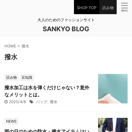
SHOP TOP
読み物
大人のためのファッションサイト
SANKYO BLOG
HOME
>
撥水
撥水
読み物
豆知識
撥水加工は水を弾くだけじゃない？意外
なメリットとは。
2025/4/8
バッグ
,
撥水
NEWS
雨の日のための防水・撥水アイテムはい