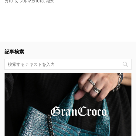
ガ1016
,
メルマガ1018
,
撥水
記事検索