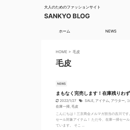
大人のためのファッションサイト
SANKYO BLOG
ホーム
NEWS
HOME
>
毛皮
毛皮
NEWS
まもなく完売します！在庫残りわず
2022/1/27
SALE
,
アイテム
,
アウター
,
コ
在庫一掃
,
毛皮
こんにちは！三京商会メルマガ担当の吉川です。
セール対象アイテム！ ただ今、在庫一掃セール
ています。 そこ ...