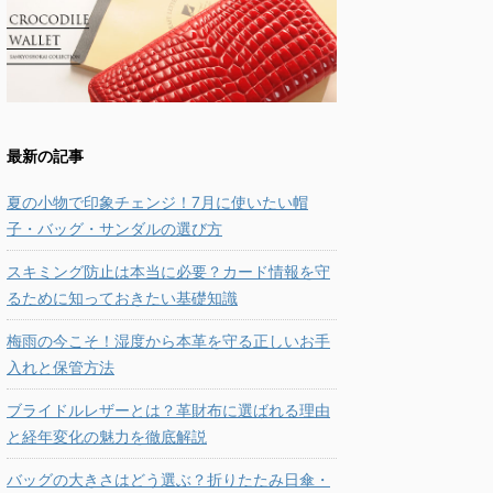
最新の記事
夏の小物で印象チェンジ！7月に使いたい帽
子・バッグ・サンダルの選び方
スキミング防止は本当に必要？カード情報を守
るために知っておきたい基礎知識
梅雨の今こそ！湿度から本革を守る正しいお手
入れと保管方法
ブライドルレザーとは？革財布に選ばれる理由
と経年変化の魅力を徹底解説
バッグの大きさはどう選ぶ？折りたたみ日傘・