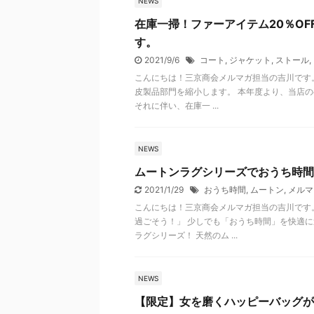
NEWS
在庫一掃！ファーアイテム20％O
す。
2021/9/6
コート
,
ジャケット
,
ストール
,
こんにちは！三京商会メルマガ担当の吉川です。
皮製品部門を縮小します。 本年度より、当店
それに伴い、在庫一 ...
NEWS
ムートンラグシリーズでおうち時間
2021/1/29
おうち時間
,
ムートン
,
メルマガ
こんにちは！三京商会メルマガ担当の吉川です
過ごそう！」 少しでも「おうち時間」を快適
ラグシリーズ！ 天然のム ...
NEWS
【限定】女を磨くハッピーバッグが登