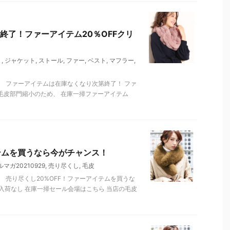
終了！ファーアイテム20％OFFクリ
ト
,
ジャケット
,
ストール
,
ファー
,
ベスト
,
マフラー
,
 ファーアイテムは在庫なくなり次第終了！ ファ
店の毛皮部門縮小のため、 在庫一掃ファーアイテム
テムを買うなら今がチャンス！
ルマガ20210929
,
売り尽くし
,
毛皮
 売り尽くし20%OFF！ファーアイテムを買うな
再入荷なし 在庫一掃セール会場はこちら 当店の毛皮