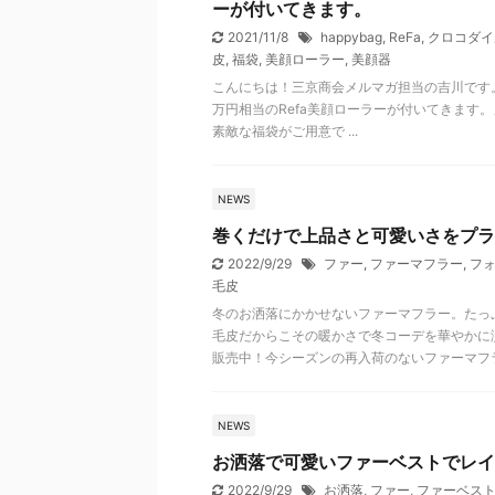
ーが付いてきます。
2021/11/8
happybag
,
ReFa
,
クロコダイ
皮
,
福袋
,
美顔ローラー
,
美顔器
こんにちは！三京商会メルマガ担当の吉川です
万円相当のRefa美顔ローラーが付いてきます
素敵な福袋がご用意で ...
NEWS
巻くだけで上品さと可愛いさをプラ
2022/9/29
ファー
,
ファーマフラー
,
フ
毛皮
冬のお洒落にかかせないファーマフラー。たっ
毛皮だからこその暖かさで冬コーデを華やかに
販売中！今シーズンの再入荷のないファーマフ
NEWS
お洒落で可愛いファーベストでレイ
2022/9/29
お洒落
,
ファー
,
ファーベス