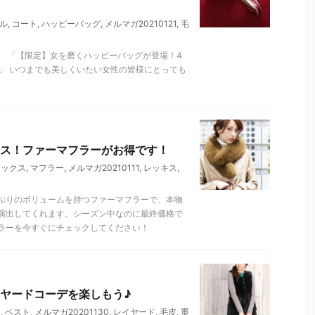
ル
,
コート
,
ハッピーバッグ
,
メルマガ20210121
,
毛
。 「【限定】女を磨くハッピーバッグが登場！4
。」 いつまでも美しくいたい女性の皆様にとっても
ス！ファーマフラーがお得です！
ォックス
,
マフラー
,
メルマガ20210111
,
レッキス
,
ぷりのボリュームを持つファーマフラーで、本物
演出してくれます。シーズン中なのに最終価格で
ラーを今すぐにチェックしてください！
ヤードコーデを楽しもう♪
ト
,
ベスト
,
メルマガ20201130
,
レイヤード
,
毛皮
,
重