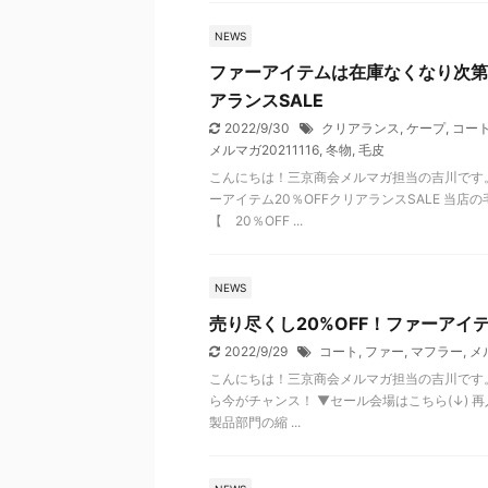
NEWS
ファーアイテムは在庫なくなり次第
アランスSALE
2022/9/30
クリアランス
,
ケープ
,
コー
メルマガ20211116
,
冬物
,
毛皮
こんにちは！三京商会メルマガ担当の吉川です。
ーアイテム20％OFFクリアランスSALE 当
【 20％OFF ...
NEWS
売り尽くし20%OFF！ファーアイ
2022/9/29
コート
,
ファー
,
マフラー
,
メ
こんにちは！三京商会メルマガ担当の吉川です。
ら今がチャンス！ ▼セール会場はこちら(↓) 
製品部門の縮 ...