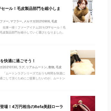
FFセール！毛皮製品部門を縮小しま
ファー
,
マフラー
,
メルマガ20210906
,
毛皮
 在庫一掃！ファーアイテム20％OFFセール！毛
の毛皮製品部門を縮小していく運びとなりました。
を快適に過ごそう！
20210130
,
ラグ
,
リアルムートン
,
敷物
,
毛皮
。 「ムートンラグシリーズでおうち時間を快適に
に過ごして頂くためにご提案したいのが、ムートン
場！4万円相当のRefa美顔ローラ