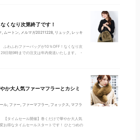
！なくなり次第終了です！
ク
,
ムートン
,
メルマガ20211228
,
リュック
,
レッキ
 ふわふわファーバッグが10％OFF！なくなり次
29日朝9時までの注文は年内発送いたします。 ・
やか大人気ファーマフラーとカシミ
ール
,
ファー
,
ファーマフラー
,
フォックス
,
マフラ
。 【タイムセール開催】巻くだけで華やか大人気
変お得なタイムセールスタートです！ ひとつめの