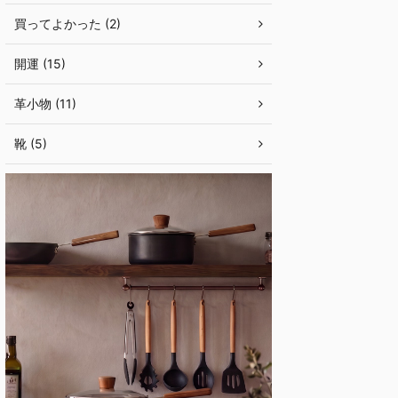
買ってよかった (2)
開運 (15)
革小物 (11)
靴 (5)