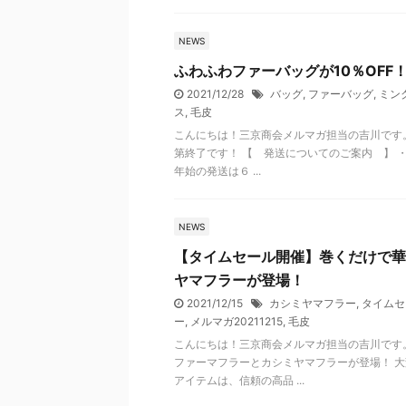
NEWS
ふわふわファーバッグが10％OFF
2021/12/28
バッグ
,
ファーバッグ
,
ミン
ス
,
毛皮
こんにちは！三京商会メルマガ担当の吉川です。
第終了です！ 【 発送についてのご案内 】 ・
年始の発送は６ ...
NEWS
【タイムセール開催】巻くだけで華
ヤマフラーが登場！
2021/12/15
カシミヤマフラー
,
タイムセ
ー
,
メルマガ20211215
,
毛皮
こんにちは！三京商会メルマガ担当の吉川です
ファーマフラーとカシミヤマフラーが登場！ 大
アイテムは、信頼の高品 ...