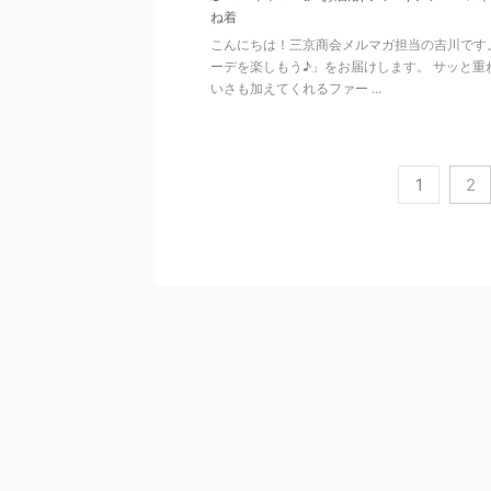
ね着
こんにちは！三京商会メルマガ担当の吉川です
ーデを楽しもう♪」をお届けします。 サッと
いさも加えてくれるファー ...
1
2