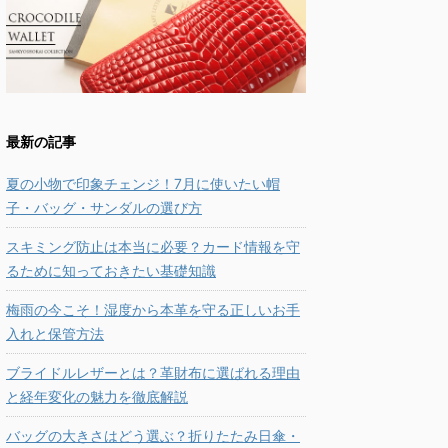
最新の記事
夏の小物で印象チェンジ！7月に使いたい帽
子・バッグ・サンダルの選び方
スキミング防止は本当に必要？カード情報を守
るために知っておきたい基礎知識
梅雨の今こそ！湿度から本革を守る正しいお手
入れと保管方法
ブライドルレザーとは？革財布に選ばれる理由
と経年変化の魅力を徹底解説
バッグの大きさはどう選ぶ？折りたたみ日傘・