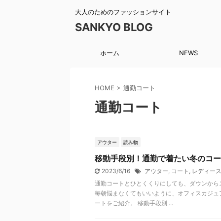
大人のためのファッションサイト
SANKYO BLOG
ホーム
NEWS
HOME
>
通勤コート
通勤コート
アウター
読み物
移動手段別！通勤で着たい冬のコー
2023/6/16
アウター
,
コート
,
レディー
通勤コートとひとくくりにしても、ダウンから
毎朝悩まなくてもいいように、オフィスカジュ
ートをご紹介。 移動手段別 ...