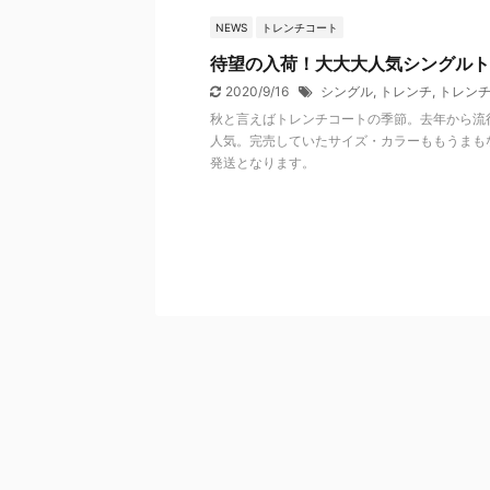
NEWS
トレンチコート
待望の入荷！大大大人気シングルト
2020/9/16
シングル
,
トレンチ
,
トレン
秋と言えばトレンチコートの季節。去年から流行
人気。完売していたサイズ・カラーももうまもな
発送となります。