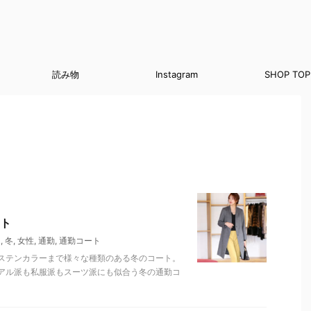
読み物
Instagram
SHOP TOP
ト
ス
,
冬
,
女性
,
通勤
,
通勤コート
ステンカラーまで様々な種類のある冬のコート。
アル派も私服派もスーツ派にも似合う冬の通勤コ