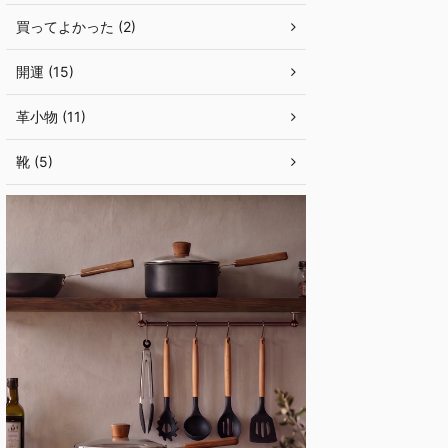
買ってよかった (2)
開運 (15)
革小物 (11)
靴 (5)