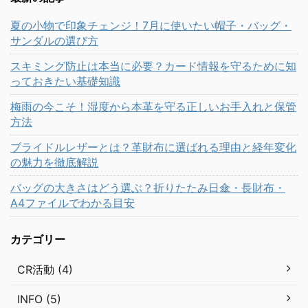
夏の小物で印象チェンジ！7月に使いたい帽子・バッグ・
サンダルの選び方
スキミング防止は本当に必要？カード情報を守るために知
っておきたい基礎知識
梅雨の今こそ！湿度から本革を守る正しいお手入れと保管
方法
ブライドルレザーとは？革財布に選ばれる理由と経年変化
の魅力を徹底解説
バッグの大きさはどう選ぶ？折りたたみ日傘・長財布・
A4ファイルでわかる目安
カテゴリー
CR活動 (4)
INFO (5)