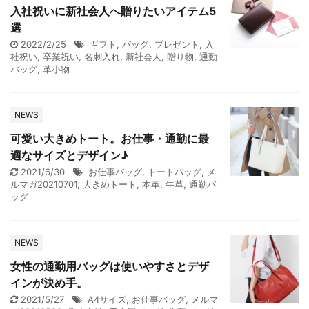
入社祝いに新社会人へ贈りたいアイテム5
選
2022/2/25
ギフト
,
バッグ
,
プレゼント
,
入
社祝い
,
卒業祝い
,
名刺入れ
,
新社会人
,
贈り物
,
通勤
バッグ
,
革小物
NEWS
可愛い大きめトート。お仕事・通勤に最
適なサイズとデザイン♪
2021/6/30
お仕事バッグ
,
トートバッグ
,
メ
ルマガ20210701
,
大きめトート
,
本革
,
牛革
,
通勤バ
ッグ
NEWS
女性の通勤用バッグは使いやすさとデザ
インが決め手。
2021/5/27
A4サイズ
,
お仕事バッグ
,
メルマ