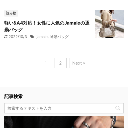
読み物
軽い&A4対応！女性に人気のJamaleの通
勤バッグ
2022/10/3
jamale
,
通勤バッグ
1
2
Next »
記事検索