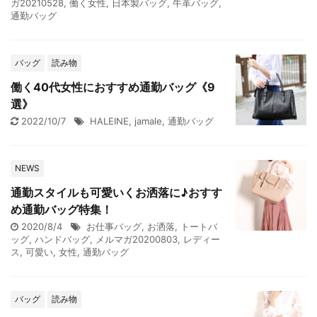
ガ20210528
,
働く女性
,
日本製バッグ
,
牛革バッグ
,
通勤バッグ
バッグ
読み物
働く40代女性におすすめ通勤バッグ《9
選》
2022/10/7
HALEINE
,
jamale
,
通勤バッグ
NEWS
通勤スタイルも可愛いくお洒落に♪おすす
め通勤バッグ特集！
2020/8/4
お仕事バッグ
,
お洒落
,
トートバ
ッグ
,
ハンドバッグ
,
メルマガ20200803
,
レディー
ス
,
可愛い
,
女性
,
通勤バッグ
バッグ
読み物