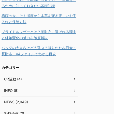
るために知っておきたい基礎知識
梅雨の今こそ！湿度から本革を守る正しいお手
入れと保管方法
ブライドルレザーとは？革財布に選ばれる理由
と経年変化の魅力を徹底解説
バッグの大きさはどう選ぶ？折りたたみ日傘・
長財布・A4ファイルでわかる目安
カテゴリー
CR活動 (4)
INFO (5)
NEWS (2,049)
SNS企画 (2)