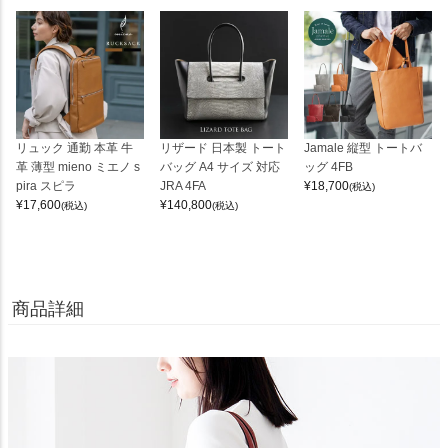
リュック 通勤 本革 牛
リザード 日本製 トート
Jamale 縦型 トートバ
革 薄型 mieno ミエノ s
バッグ A4 サイズ 対応
ッグ 4FB
pira スピラ
JRA 4FA
¥
18,700
(税込)
¥
17,600
¥
140,800
(税込)
(税込)
商品詳細