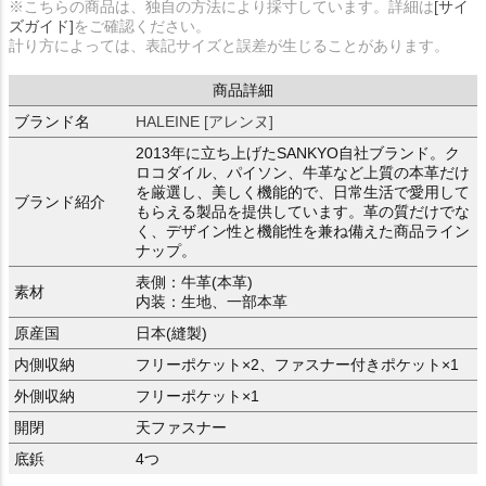
※こちらの商品は、独自の方法により採寸しています。詳細は
[サイ
ズガイド]
をご確認ください。
計り方によっては、表記サイズと誤差が生じることがあります。
商品詳細
ブランド名
HALEINE [アレンヌ]
2013年に立ち上げたSANKYO自社ブランド。ク
ロコダイル、パイソン、牛革など上質の本革だけ
を厳選し、美しく機能的で、日常生活で愛用して
ブランド紹介
もらえる製品を提供しています。革の質だけでな
く、デザイン性と機能性を兼ね備えた商品ライン
ナップ。
表側：牛革(本革)
素材
内装：生地、一部本革
原産国
日本(縫製)
内側収納
フリーポケット×2、ファスナー付きポケット×1
外側収納
フリーポケット×1
開閉
天ファスナー
底鋲
4つ