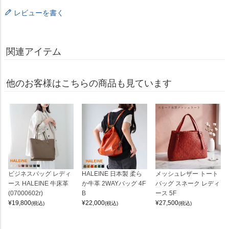
レビューを書く
関連アイテム
他のお客様はこちらの商品も見ています
ビジネスバッグ レディ
HALEINE 日本製 柔ら
メッシュレザー トート
ース HALEINE 牛床革
か牛革 2WAYバッグ 4F
バッグ スネーク レディ
(07000602r)
B
ース 5F
¥
19,800
¥
22,000
¥
27,500
(税込)
(税込)
(税込)