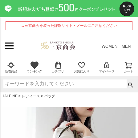
ペー
ジト
ップ
へ
→三京商会を装った詐欺サイト・メールにご注意ください
WOMEN
MEN
新着商品
ランキング
カテゴリ
お気に入り
マイページ
カート
HALEINE
レディース
バッグ