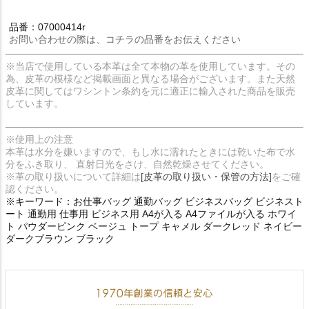
品番：07000414r
お問い合わせの際は、コチラの品番をお伝えください
※当店で使用している本革は全て本物の革を使用しています。その
為、皮革の模様など掲載画面と異なる場合がございます。また天然
皮革に関してはワシントン条約を元に適正に輸入された商品を販売
しています。
※使用上の注意
本革は水分を嫌いますので、もし水に濡れたときには乾いた布で水
分をふき取り、 直射日光をさけ、自然乾燥させてください。
※革の取り扱いについて詳細は
[皮革の取り扱い・保管の方法]
をご確
認ください。
※キーワード：お仕事バッグ 通勤バッグ ビジネスバッグ ビジネスト
ート 通勤用 仕事用 ビジネス用 A4が入る A4ファイルが入る ホワイ
ト パウダーピンク ベージュ トープ キャメル ダークレッド ネイビー
ダークブラウン ブラック