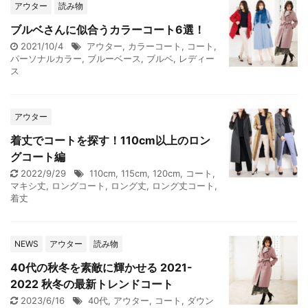
アウター
読み物
ブルベさんに似合うカラーコート6選！
2021/10/4
アウター
,
カラーコート
,
コート
,
パーソナルカラー
,
ブルーベース
,
ブルベ
,
レディー
ス
アウター
着丈でコートを探す！110cm以上のロン
グコート編
2022/9/29
110cm
,
115cm
,
120cm
,
コート
,
マキシ丈
,
ロングコート
,
ロング丈
,
ロング丈コート
,
着丈
NEWS
アウター
読み物
40代の秋冬を素敵に輝かせる 2021-
2022 秋冬の最新トレンドコート
2023/6/16
40代
,
アウター
,
コート
,
ダウン