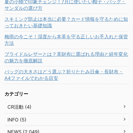
夏の小物で印象チェンジ！7月に使いたい帽子・バッグ・
サンダルの選び方
スキミング防止は本当に必要？カード情報を守るために知
っておきたい基礎知識
梅雨の今こそ！湿度から本革を守る正しいお手入れと保管
方法
ブライドルレザーとは？革財布に選ばれる理由と経年変化
の魅力を徹底解説
バッグの大きさはどう選ぶ？折りたたみ日傘・長財布・
A4ファイルでわかる目安
カテゴリー
CR活動 (4)
INFO (5)
NEWS (2,049)