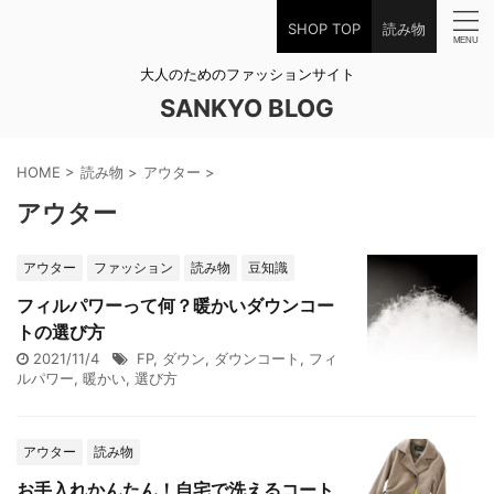
SHOP TOP
読み物
大人のためのファッションサイト
SANKYO BLOG
HOME
>
読み物
>
アウター
>
アウター
アウター
ファッション
読み物
豆知識
フィルパワーって何？暖かいダウンコー
トの選び方
2021/11/4
FP
,
ダウン
,
ダウンコート
,
フィ
ルパワー
,
暖かい
,
選び方
アウター
読み物
お手入れかんたん！自宅で洗えるコート