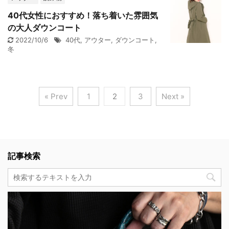
40代女性におすすめ！落ち着いた雰囲気
の大人ダウンコート
2022/10/6
40代
,
アウター
,
ダウンコート
,
冬
« Prev
1
2
3
Next »
記事検索