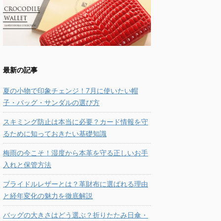
最新の記事
夏の小物で印象チェンジ！7月に使いたい帽
子・バッグ・サンダルの選び方
スキミング防止は本当に必要？カード情報を守
るために知っておきたい基礎知識
梅雨の今こそ！湿度から本革を守る正しいお手
入れと保管方法
ブライドルレザーとは？革財布に選ばれる理由
と経年変化の魅力を徹底解説
バッグの大きさはどう選ぶ？折りたたみ日傘・