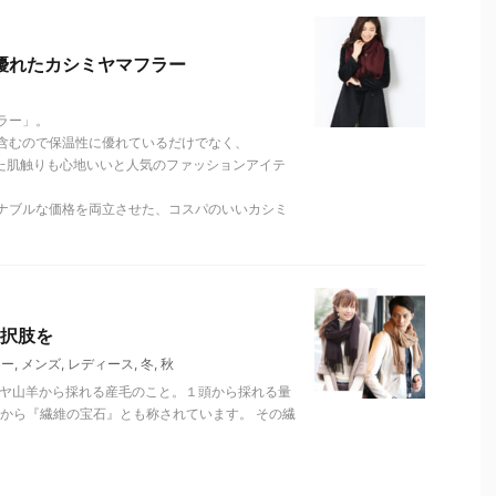
優れたカシミヤマフラー
ラー」。
含むので保温性に優れているだけでなく、
また肌触りも心地いいと人気のファッションアイテ
ナブルな価格を両立させた、コスパのいいカシミ
択肢を
ラー
,
メンズ
,
レディース
,
冬
,
秋
ミヤ山羊から採れる産毛のこと。１頭から採れる量
性から『繊維の宝石』とも称されています。 その繊