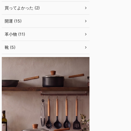
買ってよかった (2)
開運 (15)
革小物 (11)
靴 (5)