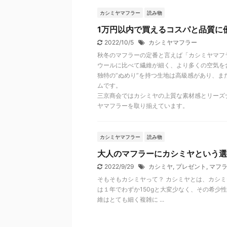
カシミヤマフラー
読み物
1万円以内で買えるコスパと品質に
2022/10/5
カシミヤマフラー
秋冬のマフラーの定番と言えば「カシミヤマフ
ウールに比べて繊維が細く、より多くの空気を
独特の”ぬめり”を持つ生地は高級感があり、
ムです。
三京商会ではカシミヤの上質な素材感とリーズ
ヤマフラーを取り揃えています。
カシミヤマフラー
読み物
大人のマフラーにカシミヤという選
2022/9/29
カシミヤ
,
プレゼント
,
マフ
そもそもカシミヤって？ カシミヤとは、カシ
は１年でわずか150gと大変少なく、その希少
維はとても細く複雑に ...