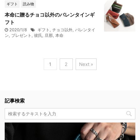
ギフト
読み物
本命に贈るチョコ以外のバレンタインギ
フト
2020/1/8
ギフト
,
チョコ以外
,
バレンタイ
ン
,
プレゼント
,
彼氏
,
旦那
,
本命
1
2
Next »
記事検索