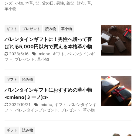
ンズ
,
小物
,
本革
,
父
,
父の日
,
男性
,
義父
,
財布
,
革
,
革小物
ギフト
プレゼント
読み物
革小物
バレンタインギフトに！男性へ贈って喜
ばれる5,000円以内で買える本格革小物
2023/6/16
mieno
,
ギフト
,
バレンタインギ
フト
,
プレゼント
,
革小物
ギフト
読み物
バレンタインギフトにおすすめの革小物
≪mieno(ミーノ)≫
2022/10/21
mieno
,
ギフト
,
バレンタインギ
フト
,
バレンタインプレゼント
,
プレゼント
,
革小物
ギフト
読み物