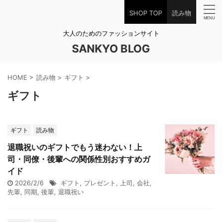
SHOP TOP
読み物
大人のためのファッションサイト
SANKYO BLOG
HOME
>
読み物
>
ギフト
>
ギフト
ギフト
読み物
退職祝いのギフトでもう迷わない！上
司・同僚・後輩への関係性別おすすめガ
イド
2026/2/6
ギフト
,
プレゼント
,
上司
,
会社
,
先輩
,
同期
,
後輩
,
退職祝い