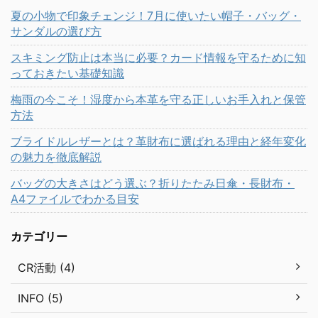
夏の小物で印象チェンジ！7月に使いたい帽子・バッグ・
サンダルの選び方
スキミング防止は本当に必要？カード情報を守るために知
っておきたい基礎知識
梅雨の今こそ！湿度から本革を守る正しいお手入れと保管
方法
ブライドルレザーとは？革財布に選ばれる理由と経年変化
の魅力を徹底解説
バッグの大きさはどう選ぶ？折りたたみ日傘・長財布・
A4ファイルでわかる目安
カテゴリー
CR活動 (4)
INFO (5)