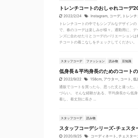
トレンチコートのおしゃれコーデ2021
2022/2/24
Instagram
,
コーデ
,
トレンチ
トレンチコートの中でもシンプルなデザインの
で、春のコーデは楽しみが様々。通勤用に、デ
ンズに合わせたりとコーデのバリエーションは様々
チコートの着こなしをチェックしてください。
スタッフコーデ
ファッション
読み物
豆知識
低身長＆平均身長のためのコートの
2022/9/22
158cm
,
アウター
,
コート
,
低
通販でコートを買ったら、思った丈と違った。
づらい。 そんな経験がある、平均身長から低身長
着し、着丈別に長さ ...
スタッフコーデ
読み物
スタッフコーデシリーズ-チェスタ
2020/9/25
コーディネート
,
チェスター