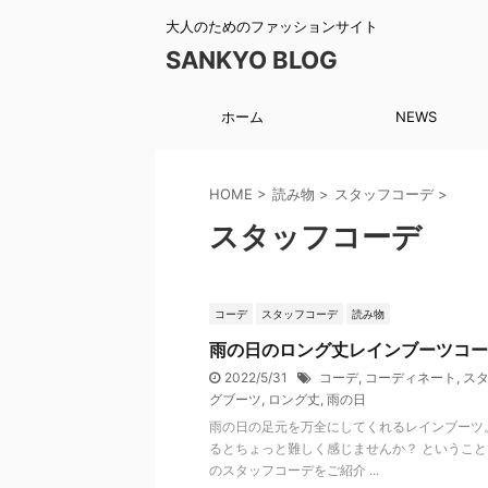
大人のためのファッションサイト
SANKYO BLOG
ホーム
NEWS
HOME
>
読み物
>
スタッフコーデ
>
スタッフコーデ
コーデ
スタッフコーデ
読み物
雨の日のロング丈レインブーツコー
2022/5/31
コーデ
,
コーディネート
,
ス
グブーツ
,
ロング丈
,
雨の日
雨の日の足元を万全にしてくれるレインブーツ
るとちょっと難しく感じませんか？ というこ
のスタッフコーデをご紹介 ...