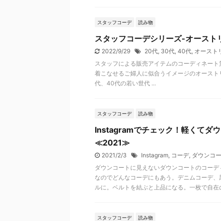
スタッフコーデ
読み物
スタッフコーデシリーズ-オースト
2022/9/29
20代
,
30代
,
40代
,
オースト
スタッフによる販売アイテムのコーディネート第
着こなせるご婦人に似合うイメージのオーストリ
代、40代の若い世代 ...
スタッフコーデ
読み物
Instagramでチェック！軽くて
≪2021≫
2021/2/3
Instagram
,
コーデ
,
ダウンコ
ダウンコートに見えないダウンコートのコーデ
なのでどんなコーデにもあう。デニムコーデ、
ルに。ベルトを結ぶと上品になる。一枚で自在
スタッフコーデ
読み物