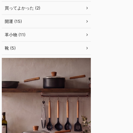
買ってよかった (2)
開運 (15)
革小物 (11)
靴 (5)