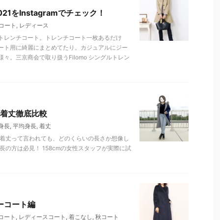
をInstagramでチェック！
コート
,
レディース
トレンチコート。トレンチコート一枚あるだけ
ート用に綺麗にまとめてたり。カジュアルにジー
。三京商会で取り扱うFilomo シングルトレン
着丈徹底比較
身長
,
平均身長
,
着丈
 着丈って言われても、どのくらいの長さか想像し
の方は必見！ 158cmの女性スタッフが実際に試
ーコート編
コート
,
レディースコート
,
着こなし
,
秋コート