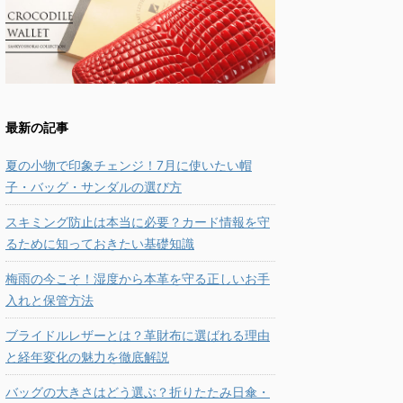
最新の記事
夏の小物で印象チェンジ！7月に使いたい帽
子・バッグ・サンダルの選び方
スキミング防止は本当に必要？カード情報を守
るために知っておきたい基礎知識
梅雨の今こそ！湿度から本革を守る正しいお手
入れと保管方法
ブライドルレザーとは？革財布に選ばれる理由
と経年変化の魅力を徹底解説
バッグの大きさはどう選ぶ？折りたたみ日傘・