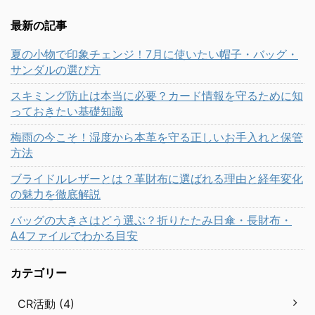
最新の記事
夏の小物で印象チェンジ！7月に使いたい帽子・バッグ・
サンダルの選び方
スキミング防止は本当に必要？カード情報を守るために知
っておきたい基礎知識
梅雨の今こそ！湿度から本革を守る正しいお手入れと保管
方法
ブライドルレザーとは？革財布に選ばれる理由と経年変化
の魅力を徹底解説
バッグの大きさはどう選ぶ？折りたたみ日傘・長財布・
A4ファイルでわかる目安
カテゴリー
CR活動 (4)