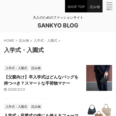
SHOP TOP
読み物
大人のためのファッションサイト
SANKYO BLOG
HOME
>
読み物
>
入学式・入園式
>
入学式・入園式
入学式・入園式
読み物
【父親向け】卒入学式はどんなバッグを
持つべき？スマートな手荷物マナー
2026/3/23
入学式・入園式
読み物
入学式・卒業式の後にも使えるフォーマ